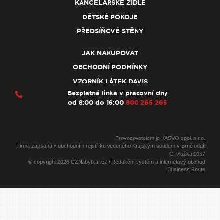
KANCELÁŘSKÉ ŽIDLE
DĚTSKÉ POKOJE
PŘEDSÍŇOVÉ STĚNY
JAK NAKUPOVAT
OBCHODNÍ PODMÍNKY
VZORNÍK LÁTEK DAVIS
Bezplatná linka v pracovní dny
od 8:00 do 16:00
800 265 265
Provozovatelem je KASVO spol. s r.o.
Firma zapsaná v obchodním rejstříku vedeného Krajským soudem v Brně oddíl
C, vložka 1037
© copyright 2026 CZNabytkar.cz / Redakční systém a internetový obchod
Business Route