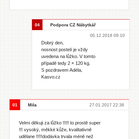
04
Podpora CZ Nábytkář
05.12.2018 09:10
Dobrý den,
nosnost postelí je vždy
uvedena na lůžko. V tomto
případě tedy 2 × 120 kg.
S pozdravem Adéla,
Kasvo.cz
01
Mila
27.01.2017 22:38
Velmi děkuji za lůžko !!!!! to prostě super
!!! vysoký, měkké kůže, kvalitativně
udělane !!!!!dodávka trvala méně než