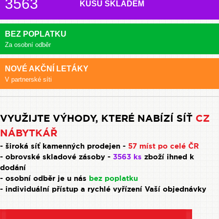
3563
KUSŮ SKLADEM
BEZ POPLATKU
Za osobní odběr
NOVÉ AKČNÍ LETÁKY
V partnerské síti
VYUŽIJTE VÝHODY, KTERÉ NABÍZÍ SÍŤ
CZ
NÁBYTKÁŘ
- široká síť kamenných prodejen -
57 míst po celé ČR
- obrovské skladové zásoby -
3563 ks
zboží ihned k
dodání
- osobní odběr je u nás
bez poplatku
- individuální přístup a rychlé vyřízení Vaší objednávky