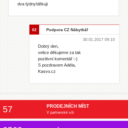
dva týdny!děkuji
02
Podpora CZ Nábytkář
30.01.2017 09:10
Dobrý den,
velice děkujeme za tak
pozitivní komentář :-)
S pozdravem Adéla,
Kasvo.cz
PRODEJNÍCH MÍST
57
V partnerské síti