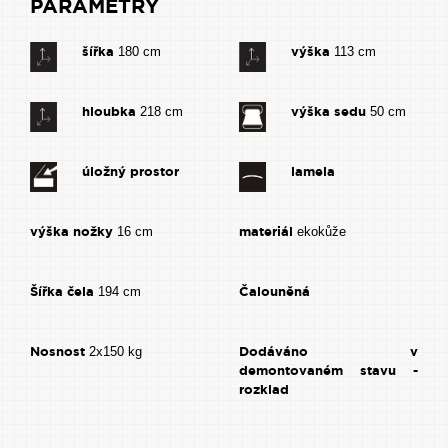
PARAMETRY
šířka
výška
180 cm
113 cm
hloubka
výška sedu
218 cm
50 cm
úložný prostor
lamela
výška nožky
materiál
16 cm
ekokůže
Šířka čela
Čalouněná
194 cm
Nosnost
Dodáváno v
2x150 kg
demontovaném stavu -
rozklad