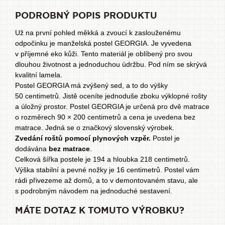
PODROBNÝ POPIS PRODUKTU
Už na první pohled měkká a zvoucí k zaslouženému
odpočinku je manželská postel GEORGIA. Je vyvedena
v příjemné eko kůži. Tento materiál je oblíbený pro svou
dlouhou životnost a jednoduchou údržbu. Pod ním se skrývá
kvalitní lamela.
Postel GEORGIA má zvýšený sed, a to do výšky
50 centimetrů. Jistě oceníte jednoduše zboku výklopné rošty
a úložný prostor. Postel GEORGIA je určená
pro dvě matrace
o rozměrech 90 × 200 centimetrů a cena je uvedena bez
matrace. Jedná se o značkový slovenský výrobek.
Zvedání roštů pomocí plynových vzpěr.
Postel je
dodávána
bez matrace
.
Celková šířka postele je 194 a hloubka 218 centimetrů.
Výška stabilní a pevné nožky je 16 centimetrů. Postel vám
rádi přivezeme až domů, a to v demontovaném stavu, ale
s podrobným návodem na jednoduché sestavení.
MÁTE DOTAZ K TOMUTO VÝROBKU?