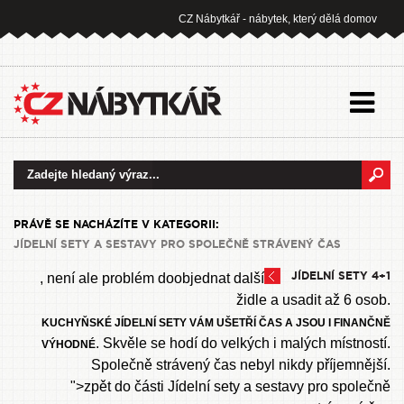
CZ Nábytkář - nábytek, který dělá domov
PRÁVĚ SE NACHÁZÍTE V KATEGORII:
JÍDELNÍ SETY A SESTAVY PRO SPOLEČNĚ STRÁVENÝ ČAS
JÍDELNÍ SETY 4+1
, není ale problém doobjednat další
židle a usadit až 6 osob.
KUCHYŇSKÉ JÍDELNÍ SETY VÁM UŠETŘÍ ČAS A JSOU I FINANČNĚ
. Skvěle se hodí do velkých i malých místností.
VÝHODNÉ
Společně strávený čas nebyl nikdy příjemnější.
">zpět do části Jídelní sety a sestavy pro společně