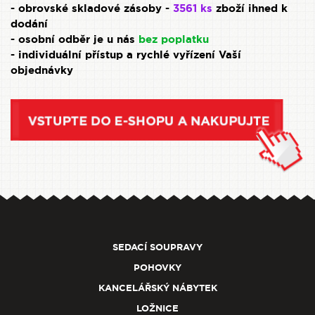
- obrovské skladové zásoby -
3561 ks
zboží ihned k
dodání
- osobní odběr je u nás
bez poplatku
- individuální přístup a rychlé vyřízení Vaší
objednávky
SEDACÍ SOUPRAVY
POHOVKY
KANCELÁŘSKÝ NÁBYTEK
LOŽNICE