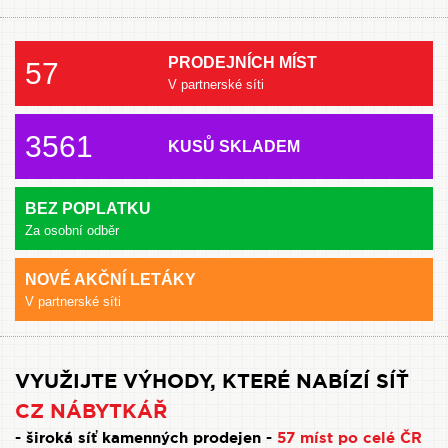
PRODEJNÍCH MÍST
57
V partnerské síti
3561
KUSŮ SKLADEM
BEZ POPLATKU
Za osobní odběr
NOVÉ AKČNÍ LETÁKY
V partnerské síti
VYUŽIJTE VÝHODY, KTERÉ NABÍZÍ SÍŤ
CZ NÁBYTKÁŘ
- široká síť kamenných prodejen -
57 míst po celé ČR