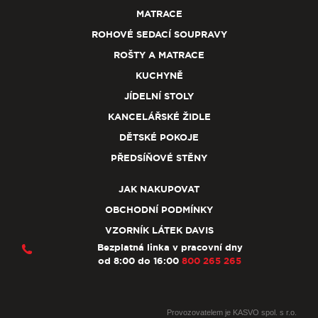
MATRACE
ROHOVÉ SEDACÍ SOUPRAVY
ROŠTY A MATRACE
KUCHYNĚ
JÍDELNÍ STOLY
KANCELÁŘSKÉ ŽIDLE
DĚTSKÉ POKOJE
PŘEDSÍŇOVÉ STĚNY
JAK NAKUPOVAT
OBCHODNÍ PODMÍNKY
VZORNÍK LÁTEK DAVIS
Bezplatná linka v pracovní dny
od 8:00 do 16:00
800 265 265
Provozovatelem je KASVO spol. s r.o.