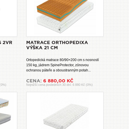
S 2VR
MATRACE ORTHOPEDIXA
VÝŠKA 21 CM
Ortopedická matrace 80/90×200 cm s nosností
150 kg, jádrem SpineProtector, zónovou
ochranou páteře a oboustranným potah...
CENA:
6 880,00 KČ
 (0%)
Nejnižší cena posledních 30 dní: 6 880 Kč (0%)