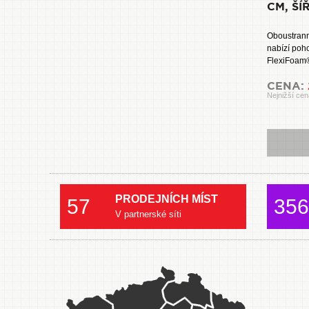
CM, ŠÍ
Oboustrann
nabízí poho
FlexiFoam®
CENA:
Nejnižší cen
PRODEJNÍCH MÍST
57
356
V partnerské síti