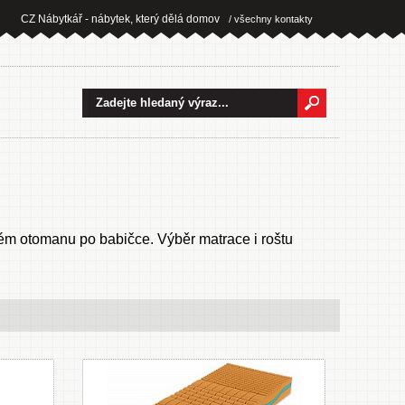
CZ Nábytkář - nábytek, který dělá domov
/ všechny kontakty
arém otomanu po babičce. Výběr matrace i roštu