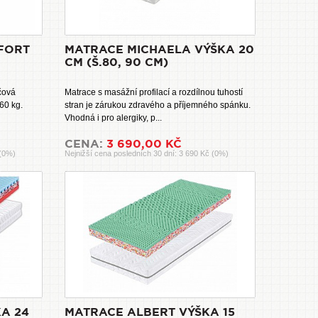
FORT
MATRACE MICHAELA VÝŠKA 20
CM (Š.80, 90 CM)
čová
Matrace s masážní profilací a rozdílnou tuhostí
60 kg.
stran je zárukou zdravého a příjemného spánku.
Vhodná i pro alergiky, p...
CENA:
3 690,00 KČ
 (0%)
Nejnižší cena posledních 30 dní: 3 690 Kč (0%)
A 24
MATRACE ALBERT VÝŠKA 15