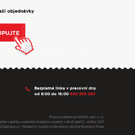
Vaší objednávky
Bezplatná linka v pracovní dny
od 8:00 do 16:00
800 265 265
Provozovatelem je KASVO spol. s r.o.
dním rejstříku vedeného Krajským soudem v Brně oddíl C, vložka 1037
CZNabytkar.cz / Redakční systém a internetový obchod Business Route