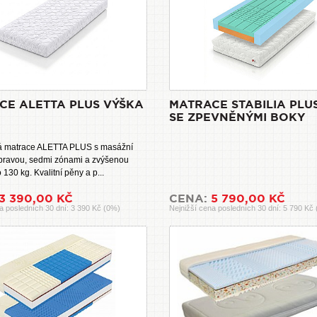
CE ALETTA PLUS VÝŠKA
MATRACE STABILIA PLU
SE ZPEVNĚNÝMI BOKY
á matrace ALETTA PLUS s masážní
ravou, sedmi zónami a zvýšenou
 130 kg. Kvalitní pěny a p...
3 390,00 KČ
CENA:
5 790,00 KČ
a posledních 30 dní: 3 390 Kč (0%)
Nejnižší cena posledních 30 dní: 5 790 Kč