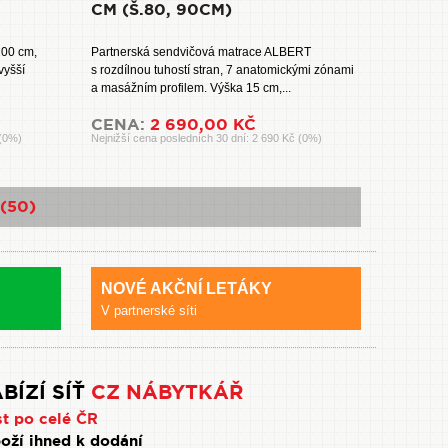
CM (Š.80, 90CM)
00 cm,
Partnerská sendvičová matrace ALBERT
vyšší
s rozdílnou tuhostí stran, 7 anatomickými zónami
a masážním profilem. Výška 15 cm,...
CENA:
2 690,00 KČ
 (0%)
Nejnižší cena posledních 30 dní: 2 690 Kč (0%)
 (50)
NOVÉ AKČNÍ LETÁKY
V partnerské síti
BÍZÍ SÍŤ
CZ NÁBYTKÁŘ
st po celé ČR
oží ihned k dodání