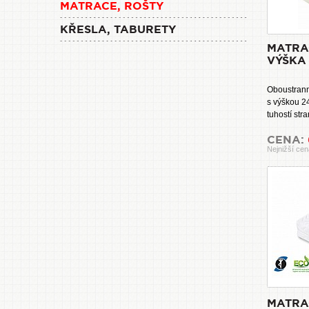
MATRACE, ROŠTY
KŘESLA, TABURETY
MATRA
VÝŠKA
Oboustran
s výškou 2
tuhostí str
CENA:
Nejnižší cen
MATRA