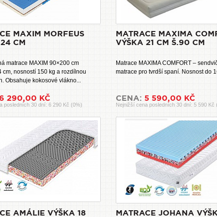
CE MAXIM MORFEUS
MATRACE MAXIMA COM
 24 CM
VÝŠKA 21 CM Š.90 CM
ná matrace MAXIM 90×200 cm
Matrace MAXIMA COMFORT – sendvi
4 cm, nosností 150 kg a rozdílnou
matrace pro tvrdší spaní. Nosnost do 1
an. Obsahuje kokosové vlákno...
6 290,00 KČ
CENA:
5 590,00 KČ
a posledních 30 dní: 6 290 Kč (0%)
Nejnižší cena posledních 30 dní: 5 590 Kč
CE AMÁLIE VÝŠKA 18
MATRACE JOHANA VÝŠK