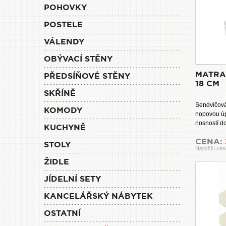
POHOVKY
POSTELE
VÁLENDY
OBÝVACÍ STĚNY
MATRA
PŘEDSÍŇOVÉ STĚNY
18 CM
SKŘÍNĚ
Sendvičov
KOMODY
nopovou úp
nosností do
KUCHYNĚ
CENA:
STOLY
Nejnižší cen
ŽIDLE
JÍDELNÍ SETY
KANCELÁŘSKÝ NÁBYTEK
OSTATNÍ