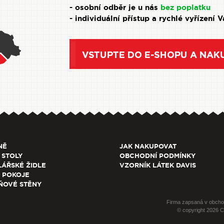
- osobní odběr je u nás
bez poplatku
- individuální přístup a rychlé vyřízení 
NĚ
JAK NAKUPOVAT
 STOLY
OBCHODNÍ PODMÍNKY
ÁŘSKÉ ŽIDLE
VZORNÍK LÁTEK DAVIS
 POKOJE
ŇOVÉ STĚNY
Firma zapsaná v obcho
© copyright 2026 