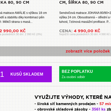
ŘKA 80, 90 CM
CM, ŠÍŘKA 80, 90 CM
á matrace AMÁLIE s výškou 18 cm
Sendvičová matrace JOHANA 80/90×2
dlí a stabilitu díky kombinaci pěn
výška 24 cm. Oboustranná – střední a 
. Měkčí strana s masá...
tuhost, 7zónová masážní profilace. P...
2 990,00 KČ
CENA:
4 990,00 KČ
a posledních 30 dní: 2 990 Kč (0%)
Nejnižší cena posledních 30 dní: 4 990 Kč
zobrazit více položek
BEZ POPLATKU
1
KUSŮ SKLADEM
Za osobní odběr
VYUŽIJTE VÝHODY, KTERÉ NA
- široká síť kamenných prodejen -
57 mí
- obrovské skladové zásoby -
3561 ks
zb