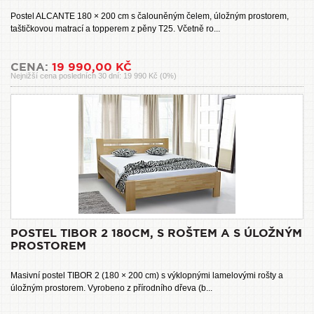
Postel ALCANTE 180 × 200 cm s čalouněným čelem, úložným prostorem,
taštičkovou matrací a topperem z pěny T25. Včetně ro...
CENA:
19 990,00 KČ
Nejnižší cena posledních 30 dní: 19 990 Kč (0%)
POSTEL TIBOR 2 180CM, S ROŠTEM A S ÚLOŽNÝM
PROSTOREM
Masivní postel TIBOR 2 (180 × 200 cm) s výklopnými lamelovými rošty a
úložným prostorem. Vyrobeno z přírodního dřeva (b...