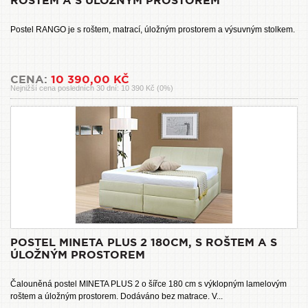
ROŠTEM A S ÚLOŽNÝM PROSTOREM
Postel RANGO je s roštem, matrací, úložným prostorem a výsuvným stolkem.
CENA:
10 390,00 KČ
Nejnižší cena posledních 30 dní: 10 390 Kč (0%)
POSTEL MINETA PLUS 2 180CM, S ROŠTEM A S
ÚLOŽNÝM PROSTOREM
Čalouněná postel MINETA PLUS 2 o šířce 180 cm s výklopným lamelovým
roštem a úložným prostorem. Dodáváno bez matrace. V...