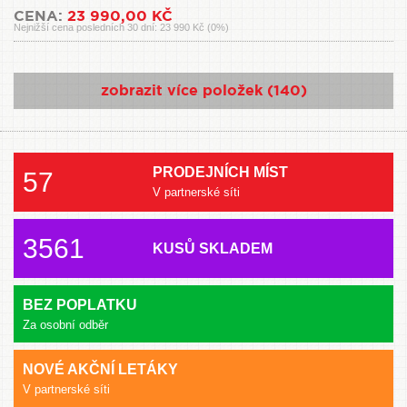
CENA:
23 990,00 KČ
Nejnižší cena posledních 30 dní: 23 990 Kč (0%)
zobrazit více položek (140)
PRODEJNÍCH MÍST
57
V partnerské síti
3561
KUSŮ SKLADEM
BEZ POPLATKU
Za osobní odběr
NOVÉ AKČNÍ LETÁKY
V partnerské síti