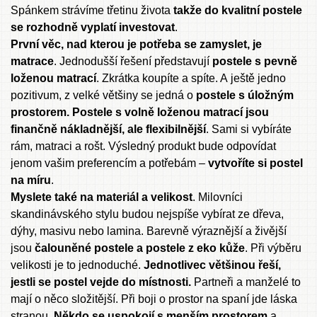
Spánkem strávíme třetinu života
takže do kvalitní postele
se rozhodně vyplatí investovat
.
První věc, nad kterou je potřeba se zamyslet, je
matrace
. Jednodušší řešení představují
postele s pevně
loženou matrací
. Zkrátka koupíte a spíte. A ještě jedno
pozitivum, z velké většiny se jedná o
postele s úložným
prostorem.
Postele s volně loženou matrací
jsou
finančně nákladnější, ale flexibilnější
. Sami si vybíráte
rám, matraci a rošt. Výsledný produkt bude odpovídat
jenom vašim preferencím a potřebám –
vytvoříte si postel
na míru
.
Myslete také na materiál a velikost
. Milovníci
skandinávského stylu budou nejspíše vybírat ze dřeva,
dýhy, masivu nebo lamina. Barevně výraznější a živější
jsou
čalouněné postele
a postele z eko kůže
. Při výběru
velikosti je to jednoduché.
Jednotlivec většinou řeší,
jestli se postel vejde do místnosti.
Partneři a manželé to
mají o něco složitější. Při boji o prostor na spaní jde láska
stranou.
Někdo se uspokojí s menším prostorem
a