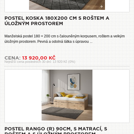
POSTEL KOSKA 180X200 CM S ROŠTEM A
ÚLOŽNÝM PROSTOREM
Manželská postel 180 × 200 cm s čalouněným korpusem, roštem a velkým
úložným prostorem. Pevná a odolná látka s úpravou ...
CENA:
13 920,00 KČ
Nejnižší cena posledních 30 dní: 13 920 Kč (0%)
POSTEL RANGO (R) 90CM, S MATRACÍ, S