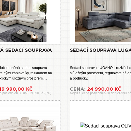
Á SEDACÍ SOUPRAVA
SEDACÍ SOUPRAVA LUGA
ločalouněná sedací souprava
Sedací souprava LUGANO II rozkládac
telnými záhlavníky, rozkladem na
s úložným prostorem, regulovatelné o
ktickým úložným prostorem. ...
a područky.
19 990,00 KČ
CENA:
24 990,00 KČ
a posledních 30 dní: 19 990 Kč (0%)
Nejnižší cena posledních 30 dní: 24 990 K