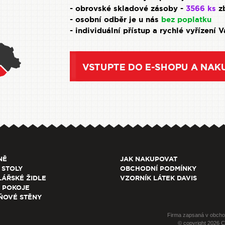
- obrovské skladové zásoby -
3566 ks
zb
- osobní odběr je u nás
bez poplatku
- individuální přístup a rychlé vyřízení 
NĚ
JAK NAKUPOVAT
 STOLY
OBCHODNÍ PODMÍNKY
ÁŘSKÉ ŽIDLE
VZORNÍK LÁTEK DAVIS
 POKOJE
ŇOVÉ STĚNY
Firma zapsaná v obcho
© copyright 2026 