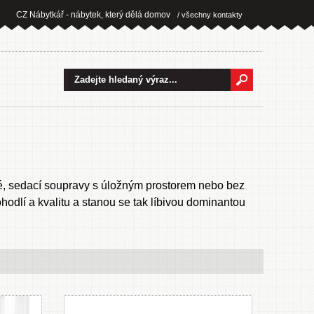
CZ Nábytkář - nábytek, který dělá domov
/ všechny kontakty
né, sedací soupravy s úložným prostorem nebo bez
odlí a kvalitu a stanou se tak líbivou dominantou