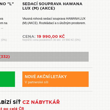
NO "L"
SEDACÍ SOUPRAVA HAWANA
LUX (M) (AKCE)
ava
Vkusná rohová sedací souprava HAWANA LUX
dem na
(M) (AKCE). Rozkládací a s úložným prostorem.
...
CENA:
19 990,00 KČ
č (0%)
Nejnižší cena posledních 30 dní: 19 990 Kč (0%)
(332)
NOVÉ AKČNÍ LETÁKY
V partnerské síti
BÍZÍ SÍŤ
CZ NÁBYTKÁŘ
st po celé ČR