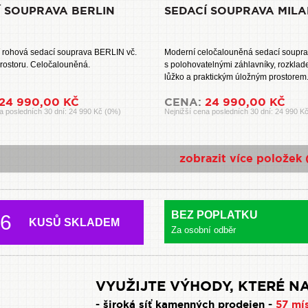
Í SOUPRAVA BERLIN
SEDACÍ SOUPRAVA MILA
 rohová sedací souprava BERLIN vč.
Moderní celočalouněná sedací soupr
rostoru. Celočalouněná.
s polohovatelnými záhlavníky, rozkla
lůžko a praktickým úložným prostorem. 
24 990,00 KČ
CENA:
24 990,00 KČ
a posledních 30 dní: 24 990 Kč (0%)
Nejnižší cena posledních 30 dní: 24 990 K
zobrazit více položek 
BEZ POPLATKU
6
KUSŮ SKLADEM
Za osobní odběr
VYUŽIJTE VÝHODY, KTERÉ NA
- široká síť kamenných prodejen -
57 mí