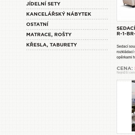
JÍDELNÍ SETY
KANCELÁŘSKÝ NÁBYTEK
OSTATNÍ
SEDAC
R-1-BR
MATRACE, ROŠTY
KŘESLA, TABURETY
Sedací so
rozkládací
opěrkami hl
CENA:
Nejnižší cen