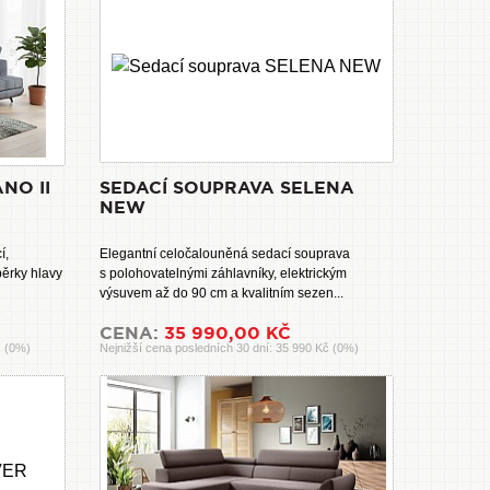
NO II
SEDACÍ SOUPRAVA SELENA
NEW
í,
Elegantní celočalouněná sedací souprava
pěrky hlavy
s polohovatelnými záhlavníky, elektrickým
výsuvem až do 90 cm a kvalitním sezen...
CENA:
35 990,00 KČ
č (0%)
Nejnižší cena posledních 30 dní: 35 990 Kč (0%)