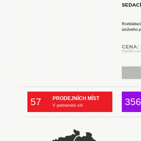
SEDAC
Rozkládací
úložného p
CENA:
Nejnižší cen
PRODEJNÍCH MÍST
57
356
V partnerské síti