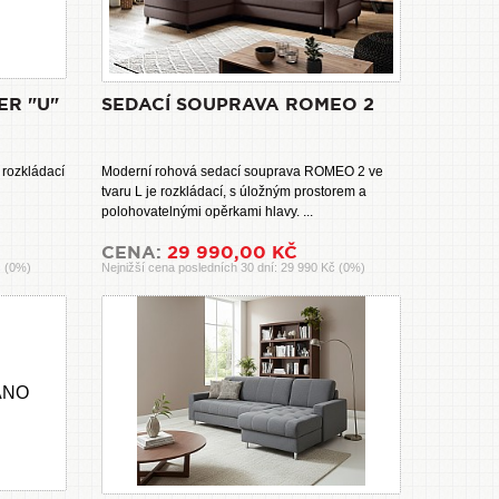
ER "U"
SEDACÍ SOUPRAVA ROMEO 2
 rozkládací
Moderní rohová sedací souprava ROMEO 2 ve
tvaru L je rozkládací, s úložným prostorem a
polohovatelnými opěrkami hlavy. ...
CENA:
29 990,00 KČ
č (0%)
Nejnižší cena posledních 30 dní: 29 990 Kč (0%)