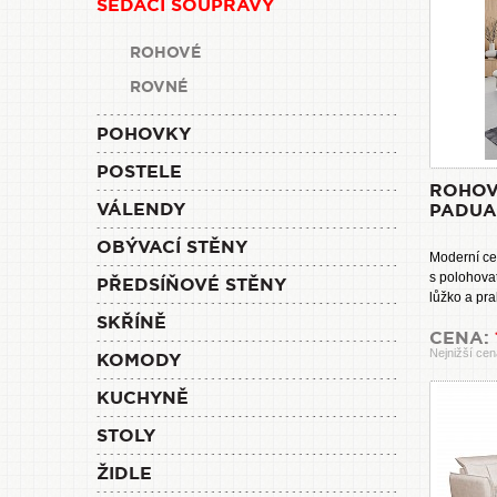
SEDACÍ SOUPRAVY
ROHOVÉ
ROVNÉ
POHOVKY
POSTELE
ROHOV
VÁLENDY
PADUA
OBÝVACÍ STĚNY
Moderní ce
s polohova
PŘEDSÍŇOVÉ STĚNY
lůžko a pra
SKŘÍNĚ
CENA:
Nejnižší cen
KOMODY
KUCHYNĚ
STOLY
ŽIDLE