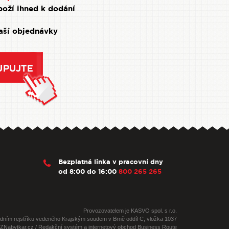
oží ihned k dodání
Vaší objednávky
Bezplatná linka v pracovní dny
od 8:00 do 16:00
800 265 265
Provozovatelem je KASVO spol. s r.o.
dním rejstříku vedeného Krajským soudem v Brně oddíl C, vložka 1037
CZNabytkar.cz / Redakční systém a internetový obchod Business Route