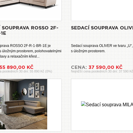
Í SOUPRAVA ROSSO 2F-
SEDACÍ SOUPRAVA OLIV
-1E
uprava ROSSO 2F-R-1-BR-1E je
Sedací souprava OLIVER ve tvaru „U“,
 s úložným prostorem, polohovatelnými
s úložným prostorem.
avy a relaxačním křesl...
55 890,00 KČ
CENA:
37 590,00 KČ
a posledních 30 dní: 55 890 Kč (0%)
Nejnižší cena posledních 30 dní: 37 590 K