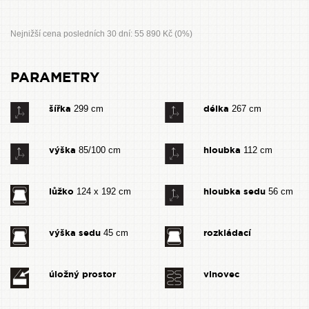
Nejnižší cena posledních 30 dní: 55 890 Kč (0%)
PARAMETRY
šířka
délka
299 cm
267 cm
výška
hloubka
85/100 cm
112 cm
lůžko
hloubka sedu
124 x 192 cm
56 cm
výška sedu
rozkládací
45 cm
úložný prostor
vlnovec