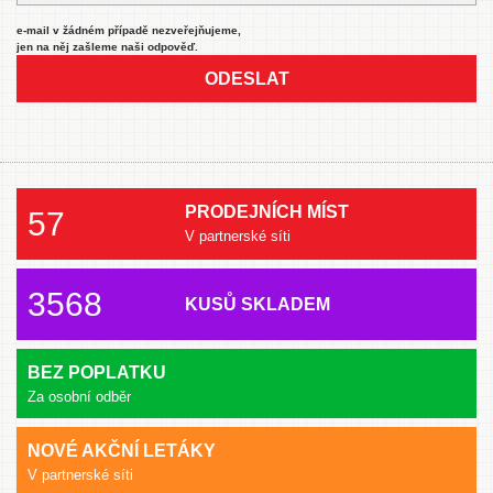
e-mail v žádném případě nezveřejňujeme,
jen na něj zašleme naši odpověď.
ODESLAT
PRODEJNÍCH MÍST
57
V partnerské síti
3568
KUSŮ SKLADEM
BEZ POPLATKU
Za osobní odběr
NOVÉ AKČNÍ LETÁKY
V partnerské síti