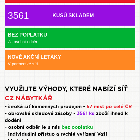
3561
KUSŮ SKLADEM
BEZ POPLATKU
Za osobní odběr
NOVÉ AKČNÍ LETÁKY
V partnerské síti
VYUŽIJTE VÝHODY, KTERÉ NABÍZÍ SÍŤ
CZ NÁBYTKÁŘ
- široká síť kamenných prodejen -
57 míst po celé ČR
- obrovské skladové zásoby -
3561 ks
zboží ihned k
dodání
- osobní odběr je u nás
bez poplatku
- individuální přístup a rychlé vyřízení Vaší