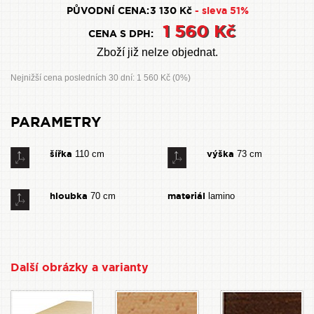
PŮVODNÍ CENA:
3 130 Kč
- sleva 51%
1 560 Kč
CENA S DPH:
Zboží již nelze objednat.
Nejnižší cena posledních 30 dní: 1 560 Kč (0%)
PARAMETRY
šířka
výška
110 cm
73 cm
hloubka
materiál
70 cm
lamino
Další obrázky a varianty