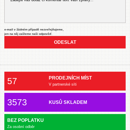
e-mail v žádném případě nezveřejňujeme,
jen na něj zašleme naši odpověď.
ODESLAT
PRODEJNÍCH MÍST
57
V partnerské síti
3573
KUSŮ SKLADEM
BEZ POPLATKU
Za osobní odběr