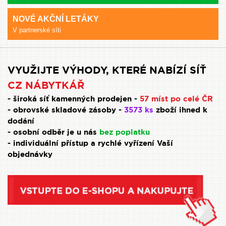
NOVÉ AKČNÍ LETÁKY
V partnerské síti
VYUŽIJTE VÝHODY, KTERÉ NABÍZÍ SÍŤ
CZ NÁBYTKÁŘ
- široká síť kamenných prodejen -
57 míst po celé ČR
- obrovské skladové zásoby -
3573 ks
zboží ihned k
dodání
- osobní odběr je u nás
bez poplatku
- individuální přístup a rychlé vyřízení Vaší
objednávky