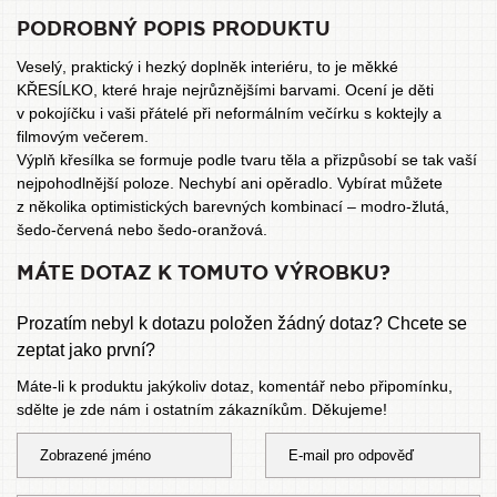
PODROBNÝ POPIS PRODUKTU
Veselý, praktický i hezký doplněk interiéru, to je měkké
KŘESÍLKO, které hraje nejrůznějšími barvami. Ocení je děti
v pokojíčku i vaši přátelé při neformálním večírku s koktejly a
filmovým večerem.
Výplň křesílka se formuje podle tvaru těla a přizpůsobí se tak vaší
nejpohodlnější poloze. Nechybí ani opěradlo. Vybírat můžete
z několika optimistických barevných kombinací – modro-žlutá,
šedo-červená nebo šedo-oranžová.
MÁTE DOTAZ K TOMUTO VÝROBKU?
Prozatím nebyl k dotazu položen žádný dotaz? Chcete se
zeptat jako první?
Máte-li k produktu jakýkoliv dotaz, komentář nebo připomínku,
sdělte je zde nám i ostatním zákazníkům. Děkujeme!