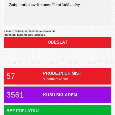
e-mail v žádném případě nezveřejňujeme,
jen na něj zašleme naši odpověď.
ODESLAT
PRODEJNÍCH MÍST
57
V partnerské síti
3561
KUSŮ SKLADEM
BEZ POPLATKU