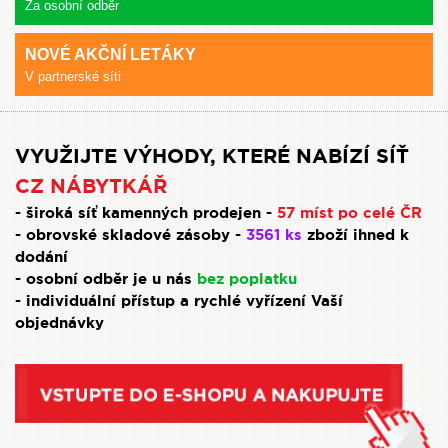
Za osobní odběr
NOVÉ AKČNÍ LETÁKY
V partnerské síti
VYUŽIJTE VÝHODY, KTERÉ NABÍZÍ SÍŤ
CZ NÁBYTKÁŘ
- široká síť kamenných prodejen -
57 míst po celé ČR
- obrovské skladové zásoby -
3561 ks
zboží ihned k
dodání
- osobní odběr je u nás
bez poplatku
- individuální přístup a rychlé vyřízení Vaší
objednávky