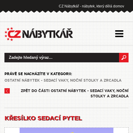
CZ Nábytkář - nábytek, který dělá domov
PRÁVĚ SE NACHÁZÍTE V KATEGORII:
OSTATNÍ NÁBYTEK - SEDACÍ VAKY, NOČNÍ STOLKY A ZRCADLA
ZPĚT DO ČÁSTI OSTATNÍ NÁBYTEK - SEDACÍ VAKY, NOČNÍ
STOLKY A ZRCADLA
KŘESÍLKO SEDACÍ PYTEL