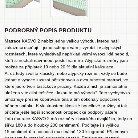
PODROBNÝ POPIS PRODUKTU
Matrace KASVO 2 nabízí jednu velkou výhodu, kterou naši
zákazníci oceňují – jsme schopni vám ji vyrobit i v atypických
rozměrech, které vyhledávají například velmi vysocí lidé nebo ti,
kteří si nechali navrhnout postel na míru. Atypické rozměry jsou
možné za příplatek 10 nebo 20 % dle aktuální kalkulace.
Ať už tedy zvolíte klasický, nebo atypický rozměr, vždy se bude
jednat o vysoce luxusní pětizónovou a dvoutuhostní
matraci
, ve
které jádro tvoří taštičkové pružiny. Každá z nich je samostatně
uložena v textilní taštičce. Jakou to má výhodu? Tato vychytávka
umožňuje přesné kopírování těla a tím dokonalý odpočinek
během spánku. K vlastnostem klasické bonellové pružiny si tak
přičtěte ještě lepší schopnosti ortopedické podpory páteře.
Tato matrace KASVO 2 má rozměry klasického dvojlůžka, tedy na
šířku 180 a do hloubky 200 centimetrů. Počítejte i s výškou
19 centimetrů a nosností maximálně 130 kilogramů. Příjemným