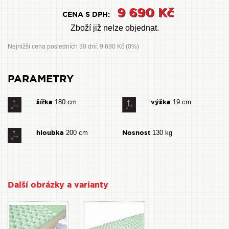
9 690 Kč
CENA S DPH:
Zboží již nelze objednat.
Nejnižší cena posledních 30 dní: 9 690 Kč (0%)
PARAMETRY
šířka
výška
180 cm
19 cm
hloubka
Nosnost
200 cm
130 kg
Další obrázky a varianty