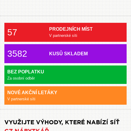
PRODEJNÍCH MÍST
57
V partnerské síti
3582
KUSŮ SKLADEM
BEZ POPLATKU
Za osobní odběr
NOVÉ AKČNÍ LETÁKY
V partnerské síti
VYUŽIJTE VÝHODY, KTERÉ NABÍZÍ SÍŤ