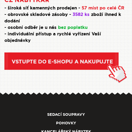
CZ NÁBYTKÁŘ
- široká síť kamenných prodejen -
57 míst po celé ČR
- obrovské skladové zásoby -
3582 ks
zboží ihned k
dodání
- osobní odběr je u nás
bez poplatku
- individuální přístup a rychlé vyřízení Vaší
objednávky
SEDACÍ SOUPRAVY
POHOVKY
KANCELÁŘSKÝ NÁBYTEK