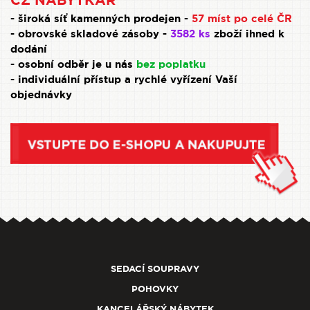
CZ NÁBYTKÁŘ
- široká síť kamenných prodejen -
57 míst po celé ČR
- obrovské skladové zásoby -
3582 ks
zboží ihned k
dodání
- osobní odběr je u nás
bez poplatku
- individuální přístup a rychlé vyřízení Vaší
objednávky
SEDACÍ SOUPRAVY
POHOVKY
KANCELÁŘSKÝ NÁBYTEK