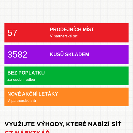
PRODEJNÍCH MÍST
57
V partnerské síti
3582
KUSŮ SKLADEM
BEZ POPLATKU
Za osobní odběr
NOVÉ AKČNÍ LETÁKY
V partnerské síti
VYUŽIJTE VÝHODY, KTERÉ NABÍZÍ SÍŤ