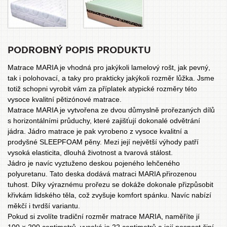
PODROBNÝ POPIS PRODUKTU
Matrace MARIA je vhodná pro jakýkoli lamelový rošt, jak pevný,
tak i polohovací, a taky pro prakticky jakýkoli rozměr lůžka. Jsme
totiž schopni vyrobit vám za příplatek atypické rozměry této
vysoce kvalitní pětizónové matrace.
Matrace
MARIA je vytvořena ze dvou důmyslně prořezaných dílů
s horizontálními průduchy, které zajišťují dokonalé odvětrání
jádra. Jádro matrace je pak vyrobeno z vysoce kvalitní a
prodyšné SLEEPFOAM pěny. Mezi její největší výhody patří
vysoká elasticita, dlouhá životnost a tvarová stálost.
Jádro je navíc vyztuženo deskou pojeného lehčeného
polyuretanu. Tato deska dodává matraci MARIA přirozenou
tuhost. Díky výraznému prořezu se dokáže dokonale přizpůsobit
křivkám lidského těla, což zvyšuje komfort spánku. Navíc nabízí
měkčí i tvrdší variantu.
Pokud si zvolíte tradiční rozměr matrace MARIA, naměříte jí