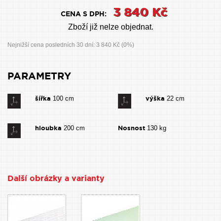
3 840 Kč
CENA S DPH:
Zboží již nelze objednat.
Nejnižší cena posledních 30 dní: 3 840 Kč (0%)
PARAMETRY
šířka
výška
100 cm
22 cm
hloubka
Nosnost
200 cm
130 kg
Další obrázky a varianty