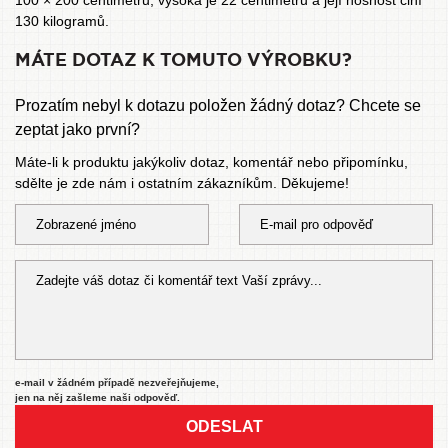
100 × 200 centimetrů, vysoká je 22 centimetrů a její nosnost činí
130 kilogramů.
MÁTE DOTAZ K TOMUTO VÝROBKU?
Prozatím nebyl k dotazu položen žádný dotaz? Chcete se
zeptat jako první?
Máte-li k produktu jakýkoliv dotaz, komentář nebo připomínku,
sdělte je zde nám i ostatním zákazníkům. Děkujeme!
e-mail v žádném případě nezveřejňujeme,
jen na něj zašleme naši odpověď.
ODESLAT