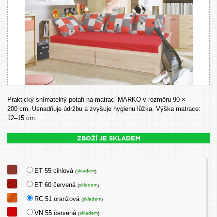
Praktický snímatelný potah na matraci MARKO v rozměru 90 ×
200 cm. Usnadňuje údržbu a zvyšuje hygienu lůžka. Výška matrace:
12–15 cm.
ZBOŽÍ JE SKLADEM
ET 55 cihlová
skladem
(
)
ET 60 červená
skladem
(
)
RC 51 oranžová
skladem
(
)
VN 55 červená
skladem
(
)