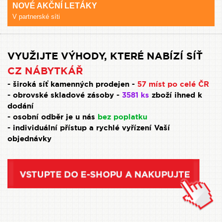
NOVÉ AKČNÍ LETÁKY
V partnerské síti
VYUŽIJTE VÝHODY, KTERÉ NABÍZÍ SÍŤ
CZ NÁBYTKÁŘ
- široká síť kamenných prodejen -
57 míst po celé ČR
- obrovské skladové zásoby -
3581 ks
zboží ihned k
dodání
- osobní odběr je u nás
bez poplatku
- individuální přístup a rychlé vyřízení Vaší
objednávky