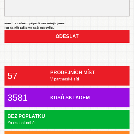
e-mail v žádném případě nezveřejňujeme,
jen na něj zašleme naši odpověď.
ODESLAT
PRODEJNÍCH MÍST
57
V partnerské síti
3581
KUSŮ SKLADEM
BEZ POPLATKU
Za osobní odběr