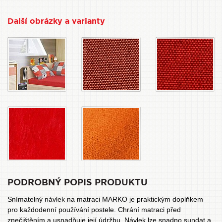
Další obrázky a varianty
PODROBNÝ POPIS PRODUKTU
Snímatelný návlek na matraci MARKO je praktickým doplňkem
pro každodenní používání postele. Chrání matraci před
znečištěním a usnadňuje její údržbu. Návlek lze snadno sundat a