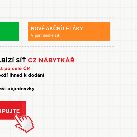
NOVÉ AKČNÍ LETÁKY
V partnerské síti
BÍZÍ SÍŤ
CZ NÁBYTKÁŘ
st po celé ČR
oží ihned k dodání
Vaší objednávky