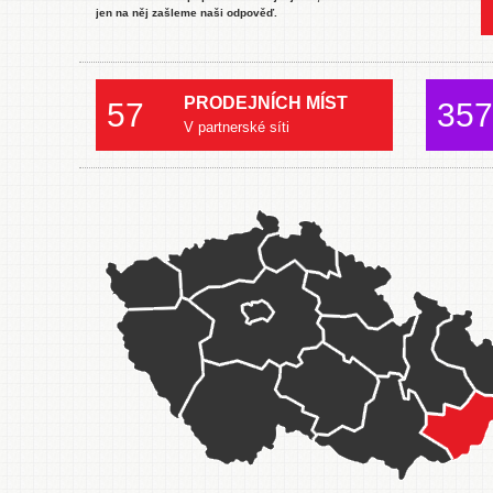
jen na něj zašleme naši odpověď.
PRODEJNÍCH MÍST
57
357
V partnerské síti