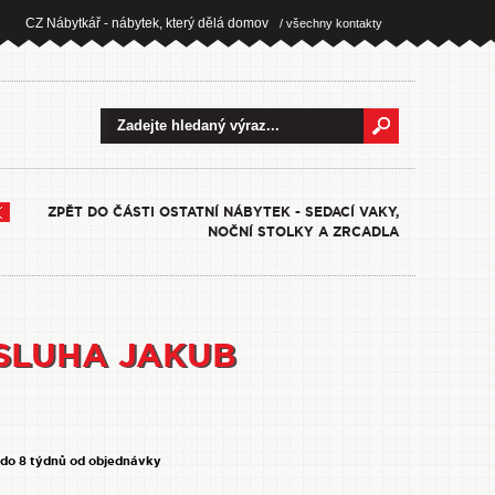
CZ Nábytkář - nábytek, který dělá domov
/ všechny kontakty
ZPĚT DO ČÁSTI OSTATNÍ NÁBYTEK - SEDACÍ VAKY,
NOČNÍ STOLKY A ZRCADLA
SLUHA JAKUB
 do 8 týdnů od objednávky