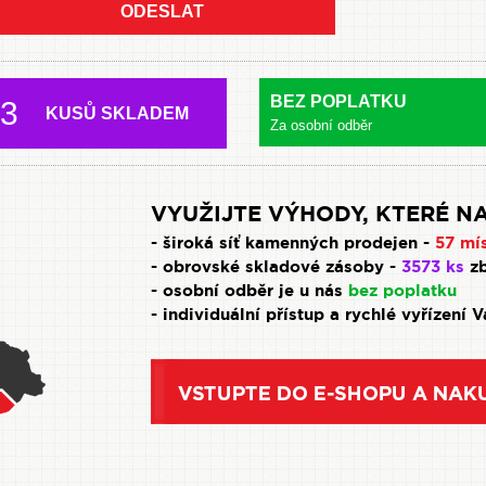
ODESLAT
BEZ POPLATKU
3
KUSŮ SKLADEM
Za osobní odběr
VYUŽIJTE VÝHODY, KTERÉ NA
- široká síť kamenných prodejen -
57 mí
- obrovské skladové zásoby -
3573 ks
zb
- osobní odběr je u nás
bez poplatku
- individuální přístup a rychlé vyřízení 