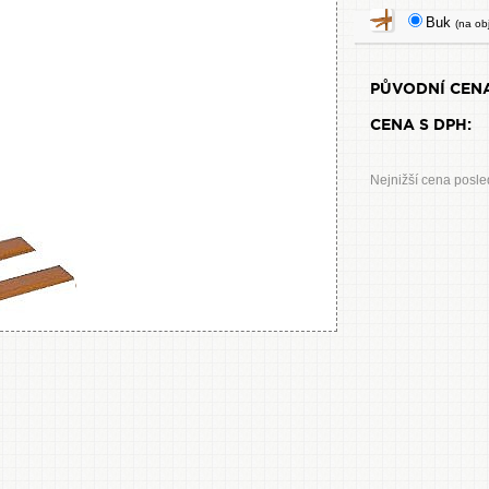
Buk
(na ob
PŮVODNÍ CENA
CENA S DPH:
Nejnižší cena posle