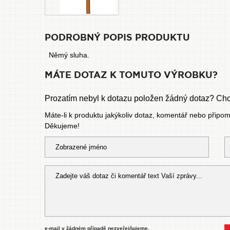
PODROBNÝ POPIS PRODUKTU
Němý sluha.
MÁTE DOTAZ K TOMUTO VÝROBKU?
Prozatím nebyl k dotazu položen žádný dotaz? Chce
Máte-li k produktu jakýkoliv dotaz, komentář nebo připo
Děkujeme!
e-mail v žádném případě nezveřejňujeme,