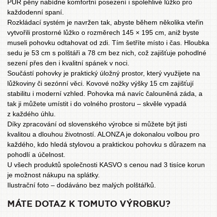
PUR pěny nabídne komfortní posezení i spolehlivé lůžko pro
každodenní spaní.
Rozkládací systém je navržen tak, abyste během několika vteřin
vytvořili prostorné lůžko o rozměrech 145 × 195 cm, aniž byste
museli pohovku odtahovat od zdi. Tím šetříte místo i čas. Hloubka
sedu je 53 cm s polštáři a 78 cm bez nich, což zajišťuje pohodlné
sezení přes den i kvalitní spánek v noci.
Součástí pohovky je praktický úložný prostor, který využijete na
lůžkoviny či sezónní věci. Kovové nožky výšky 15 cm zajišťují
stabilitu i moderní vzhled. Pohovka má navíc čalouněná záda, a
tak ji můžete umístit i do volného prostoru – skvěle vypadá
z každého úhlu.
Díky zpracování od slovenského výrobce si můžete být jisti
kvalitou a dlouhou životností. ALONZA je dokonalou volbou pro
každého, kdo hledá stylovou a praktickou pohovku s důrazem na
pohodlí a účelnost.
U všech produktů společnosti KASVO s cenou nad 3 tisíce korun
je možnost
nákupu na splátky
.
Ilustrační foto – dodáváno bez malých polštářků.
MÁTE DOTAZ K TOMUTO VÝROBKU?