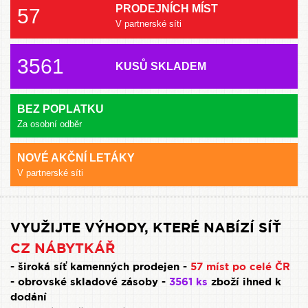
PRODEJNÍCH MÍST
57
V partnerské síti
3561
KUSŮ SKLADEM
BEZ POPLATKU
Za osobní odběr
NOVÉ AKČNÍ LETÁKY
V partnerské síti
VYUŽIJTE VÝHODY, KTERÉ NABÍZÍ SÍŤ
CZ NÁBYTKÁŘ
- široká síť kamenných prodejen -
57 míst po celé ČR
- obrovské skladové zásoby -
3561 ks
zboží ihned k
dodání