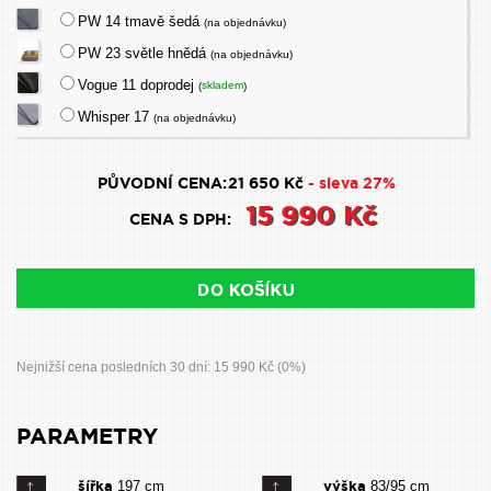
PW 14 tmavě šedá
(na objednávku)
PW 23 světle hnědá
(na objednávku)
Vogue 11 doprodej
skladem
(
)
Whisper 17
(na objednávku)
PŮVODNÍ CENA:
21 650 Kč
- sleva 27%
15 990 Kč
CENA S DPH:
Nejnižší cena posledních 30 dní: 15 990 Kč (0%)
PARAMETRY
šířka
výška
197 cm
83/95 cm