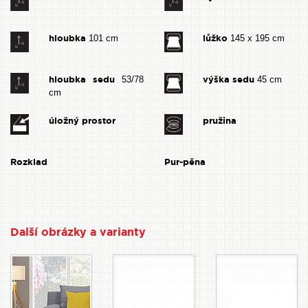
hloubka
lůžko
101 cm
145 x 195 cm
hloubka sedu
výška sedu
53/78
45 cm
cm
úložný prostor
pružina
Rozklad
Pur-pěna
Další obrázky a varianty