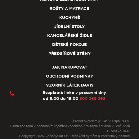
ROŠTY A MATRACE
KUCHYNĚ
JÍDELNÍ STOLY
KANCELÁŘSKÉ ŽIDLE
DĚTSKÉ POKOJE
PŘEDSÍŇOVÉ STĚNY
JAK NAKUPOVAT
OBCHODNÍ PODMÍNKY
VZORNÍK LÁTEK DAVIS
Bezplatná linka v pracovní dny
od 8:00 do 16:00
800 265 265
Provozovatelem je KASVO spol. s r.o.
Firma zapsaná v obchodním rejstříku vedeného Krajským soudem v Brně oddíl
C, vložka 1037
© copyright 2026 CZNabytkar.cz / Redakční systém a internetový obchod