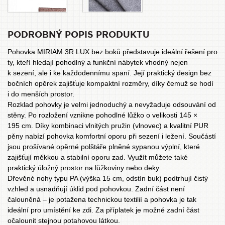
PODROBNÝ POPIS PRODUKTU
Pohovka MIRIAM 3R LUX bez boků představuje ideální řešení pro
ty, kteří hledají pohodlný a funkční nábytek vhodný nejen
k sezení, ale i ke každodennímu spaní. Její praktický design bez
bočních opěrek zajišťuje kompaktní rozměry, díky čemuž se hodí
i do menších prostor.
Rozklad pohovky je velmi jednoduchý a nevyžaduje odsouvání od
stěny. Po rozložení vznikne pohodlné lůžko o velikosti 145 ×
195 cm. Díky kombinaci vlnitých pružin (vlnovec) a kvalitní PUR
pěny nabízí pohovka komfortní oporu při sezení i ležení. Součástí
jsou prošívané opěrné polštáře plněné sypanou výplní, které
zajišťují měkkou a stabilní oporu zad. Využít můžete také
praktický úložný prostor na lůžkoviny nebo deky.
Dřevěné nohy typu PA (výška 15 cm, odstín buk) podtrhují čistý
vzhled a usnadňují úklid pod pohovkou. Zadní část není
čalouněná – je potažena technickou textilií a pohovka je tak
ideální pro umístění ke zdi. Za příplatek je možné zadní část
očalounit stejnou potahovou látkou.