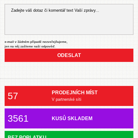
e-mail v žádném případě nezveřejňujeme,
jen na něj zašleme naši odpověď.
ODESLAT
PRODEJNÍCH MÍST
57
V partnerské síti
3561
KUSŮ SKLADEM
BEZ POPLATKU