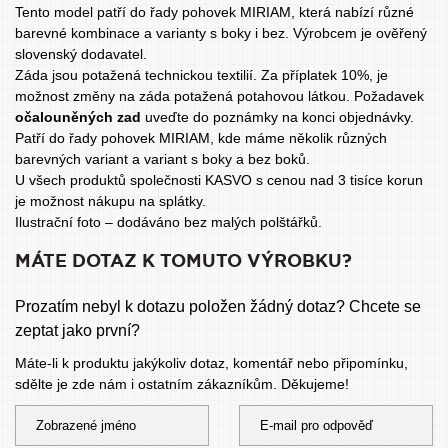
Tento model patří do řady pohovek MIRIAM, která nabízí různé
barevné kombinace a varianty s boky i bez. Výrobcem je ověřený
slovenský dodavatel.
Záda jsou potažená technickou textilií. Za příplatek 10%, je
možnost změny na záda potažená potahovou látkou. Požadavek
očalouněných zad
uveďte do poznámky na konci objednávky.
Patří do řady
pohovek MIRIAM
, kde máme několik různých
barevných variant a variant s boky a bez boků.
U všech produktů společnosti KASVO s cenou nad 3 tisíce korun
je možnost
nákupu na splátky
.
Ilustrační foto – dodáváno bez malých polštářků.
MÁTE DOTAZ K TOMUTO VÝROBKU?
Prozatím nebyl k dotazu položen žádný dotaz? Chcete se
zeptat jako první?
Máte-li k produktu jakýkoliv dotaz, komentář nebo připomínku,
sdělte je zde nám i ostatním zákazníkům. Děkujeme!