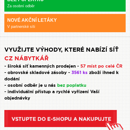
Za osobní odběr
NOVÉ AKČNÍ LETÁKY
V partnerské síti
VYUŽIJTE VÝHODY, KTERÉ NABÍZÍ SÍŤ
CZ NÁBYTKÁŘ
- široká síť kamenných prodejen -
57 míst po celé ČR
- obrovské skladové zásoby -
3561 ks
zboží ihned k
dodání
- osobní odběr je u nás
bez poplatku
- individuální přístup a rychlé vyřízení Vaší
objednávky