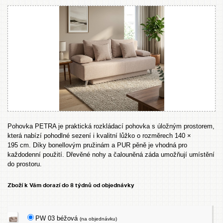
Pohovka PETRA je praktická rozkládací pohovka s úložným prostorem,
která nabízí pohodlné sezení i kvalitní lůžko o rozměrech 140 ×
195 cm. Díky bonellovým pružinám a PUR pěně je vhodná pro
každodenní použití. Dřevěné nohy a čalouněná záda umožňují umístění
do prostoru.
Zboží k Vám dorazí do 8 týdnů od objednávky
PW 03 béžová
(na objednávku)