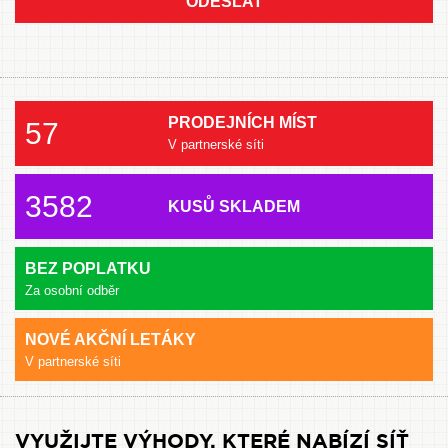
ODESLAT
PRODEJNÍCH MÍST
57
V partnerské síti
3582
KUSŮ SKLADEM
BEZ POPLATKU
Za osobní odběr
NOVÉ AKČNÍ LETÁKY
V partnerské síti
VYUŽIJTE VÝHODY, KTERÉ NABÍZÍ SÍŤ