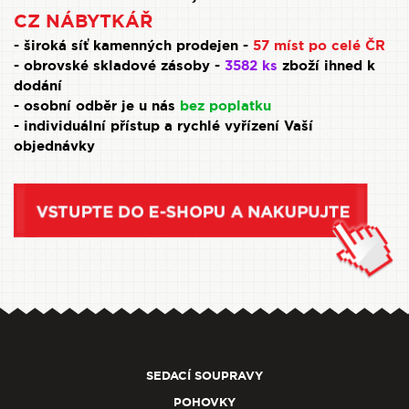
CZ NÁBYTKÁŘ
- široká síť kamenných prodejen -
57 míst po celé ČR
- obrovské skladové zásoby -
3582 ks
zboží ihned k
dodání
- osobní odběr je u nás
bez poplatku
- individuální přístup a rychlé vyřízení Vaší
objednávky
SEDACÍ SOUPRAVY
POHOVKY