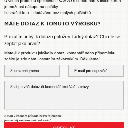
U všech produktů společnosti KASVO s cenou nad 3 tisíce korun
je možnost
nákupu na splátky
.
Ilustrační foto – dodáváno bez malých polštářků.
MÁTE DOTAZ K TOMUTO VÝROBKU?
Prozatím nebyl k dotazu položen žádný dotaz? Chcete se
zeptat jako první?
Máte-li k produktu jakýkoliv dotaz, komentář nebo připomínku,
sdělte je zde nám i ostatním zákazníkům. Děkujeme!
e-mail v žádném případě nezveřejňujeme,
jen na něj zašleme naši odpověď.