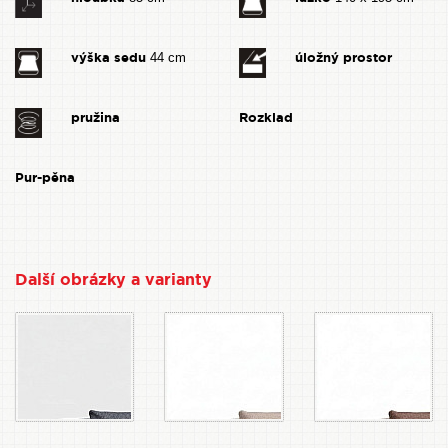
výška sedu
úložný prostor
44 cm
pružina
Rozklad
Pur-pěna
Další obrázky a varianty