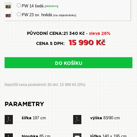
PW 14 šedá
skladem
(
)
PW 23 sv. hnědá
(na objednávku)
PŮVODNÍ CENA:
21 340 Kč
- sleva 26%
15 990 Kč
CENA S DPH:
Nejnižší cena posledních 30 dní: 15 990 Kč (0%)
PARAMETRY
šířka
výška
197 cm
83/90 cm
hloubka
lůžko
85 cm
140 x 195 cm