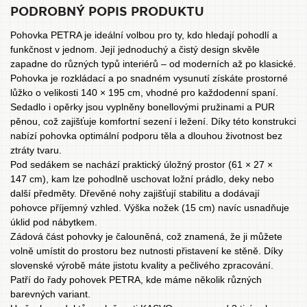
PODROBNÝ POPIS PRODUKTU
Pohovka PETRA je ideální volbou pro ty, kdo hledají pohodlí a
funkčnost v jednom. Její jednoduchý a čistý design skvěle
zapadne do různých typů interiérů – od moderních až po klasické.
Pohovka je rozkládací a po snadném vysunutí získáte prostorné
lůžko o velikosti 140 × 195 cm, vhodné pro každodenní spaní.
Sedadlo i opěrky jsou vyplněny bonellovými pružinami a PUR
pěnou, což zajišťuje komfortní sezení i ležení. Díky této konstrukci
nabízí pohovka optimální podporu těla a dlouhou životnost bez
ztráty tvaru.
Pod sedákem se nachází praktický úložný prostor (61 × 27 ×
147 cm), kam lze pohodlně uschovat ložní prádlo, deky nebo
další předměty. Dřevěné nohy zajišťují stabilitu a dodávají
pohovce příjemný vzhled. Výška nožek (15 cm) navíc usnadňuje
úklid pod nábytkem.
Zádová část pohovky je čalouněná, což znamená, že ji můžete
volně umístit do prostoru bez nutnosti přistavení ke stěně. Díky
slovenské výrobě máte jistotu kvality a pečlivého zpracování.
Patří do řady
pohovek PETRA
, kde máme několik různých
barevných variant.