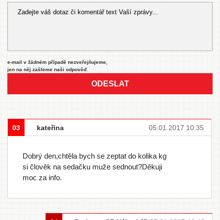
e-mail v žádném případě nezveřejňujeme,
jen na něj zašleme naši odpověď.
ODESLAT
03
kateřina
05.01.2017 10:35
Dobrý den,chtěla bych se zeptat do kolika kg
si člověk na sedačku muže sednout?Děkuji
moc za info.