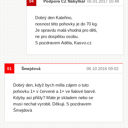
04
Podpora CZ Nábytkář
05.01.2017 10:48
Dobrý den Kateřino,
nosnost této pohovky je do 70 kg.
Je opravdu malá vhodná pro děti,
ne pro dospělou osobu.
S pozdravem Adéla, Kasvo.cz
01
Šmejdová
06.10.2016 09:02
Dobrý den, když bych měla zájem o tuto
pohovku 1× v červené a 1× ve fialové barvě.
Kdyby asi přišly? Máte je skladem nebo se
musí nechat vyrobit. Děkuji. S pozdravem
Šmejdová