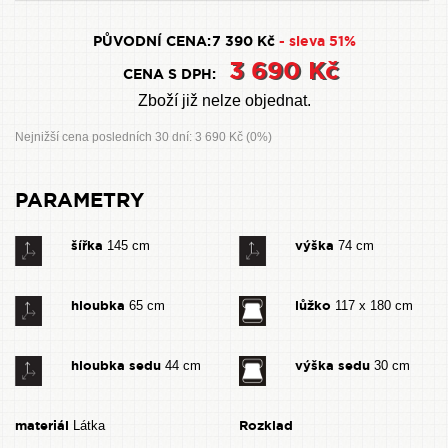
PŮVODNÍ CENA:
7 390 Kč
- sleva 51%
3 690 Kč
CENA S DPH:
Zboží již nelze objednat.
Nejnižší cena posledních 30 dní: 3 690 Kč (0%)
PARAMETRY
šířka
výška
145 cm
74 cm
hloubka
lůžko
65 cm
117 x 180 cm
hloubka sedu
výška sedu
44 cm
30 cm
materiál
Rozklad
Látka