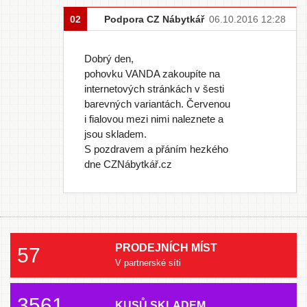
02
Podpora CZ Nábytkář
06.10.2016 12:28
Dobrý den,
pohovku VANDA zakoupíte na
internetových stránkách v šesti
barevných variantách. Červenou
i fialovou mezi nimi naleznete a
jsou skladem.
S pozdravem a přáním hezkého
dne CZNábytkář.cz
PRODEJNÍCH MÍST
57
V partnerské síti
3561
KUSŮ SKLADEM