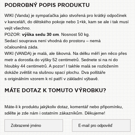
PODROBNÝ POPIS PRODUKTU
WIKI (Vanda) je sympaťačka jako stvořená pro krátký odpočinek
v kanceláři, do dětského pokoje nebo 1+kk, kam se ale i tak musí
vejít všechno.
POZOR:
výška sedu 30 cm
. Nosnost 50 kg.
Sedací souprava není vhodná do prostoru – nemá
očalouněná záda.
WIKI (VANDA) je malá, ale šikovná. Na délku měří jen něco přes
metr a dorostla do výšky 52 centimetrů. Sednete si na ni do
hloubky 44 centimetrů. A pozor! I takhle malá se rozložením
dokáže zvětšit na slušnou spací plochu. Dva polštáře
s originálním vzorem k ní patří v základní výbavě.
MÁTE DOTAZ K TOMUTO VÝROBKU?
Máte-li k produktu jakýkoliv dotaz, komentář nebo připomínku,
sdělte je zde nám i ostatním zákazníkům. Děkujeme!