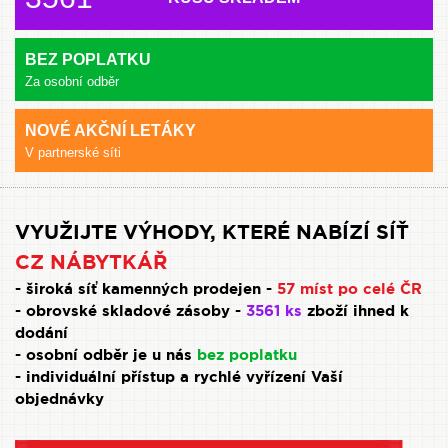
BEZ POPLATKU
Za osobní odběr
NOVÉ AKČNÍ LETÁKY
V partnerské síti
VYUŽIJTE VÝHODY, KTERÉ NABÍZÍ SÍŤ
CZ NÁBYTKÁŘ
- široká síť kamenných prodejen -
57 míst po celé ČR
- obrovské skladové zásoby -
3561 ks
zboží ihned k
dodání
- osobní odběr je u nás
bez poplatku
- individuální přístup a rychlé vyřízení Vaší
objednávky