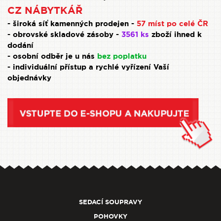
CZ NÁBYTKÁŘ
- široká síť kamenných prodejen -
57 míst po celé ČR
- obrovské skladové zásoby -
3561 ks
zboží ihned k
dodání
- osobní odběr je u nás
bez poplatku
- individuální přístup a rychlé vyřízení Vaší
objednávky
SEDACÍ SOUPRAVY
POHOVKY