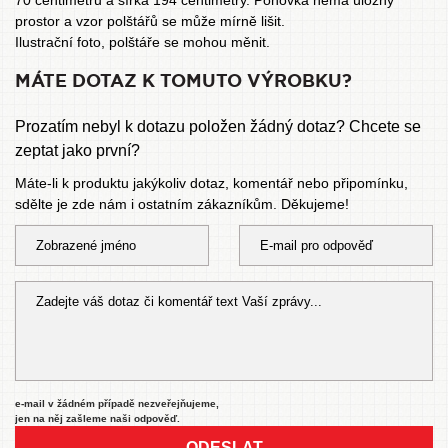
70 centimetrů a šířka 194 centimetry. Pohovka nemá úložný
prostor a vzor polštářů se může mírně lišit.
Ilustrační foto, polštáře se mohou měnit.
MÁTE DOTAZ K TOMUTO VÝROBKU?
Prozatím nebyl k dotazu položen žádný dotaz? Chcete se
zeptat jako první?
Máte-li k produktu jakýkoliv dotaz, komentář nebo připomínku,
sdělte je zde nám i ostatním zákazníkům. Děkujeme!
e-mail v žádném případě nezveřejňujeme,
jen na něj zašleme naši odpověď.
ODESLAT