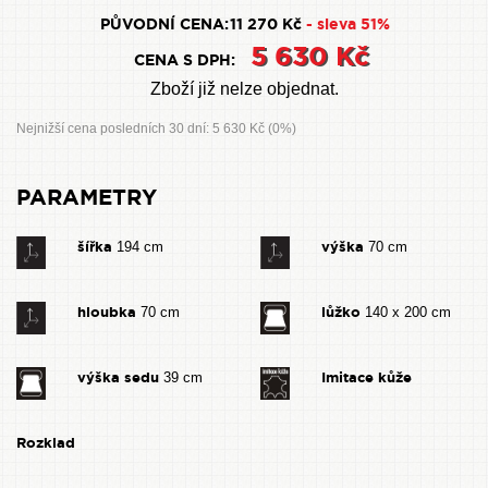
PŮVODNÍ CENA:
11 270 Kč
- sleva 51%
5 630 Kč
CENA S DPH:
Zboží již nelze objednat.
Nejnižší cena posledních 30 dní: 5 630 Kč (0%)
PARAMETRY
šířka
výška
194 cm
70 cm
hloubka
lůžko
70 cm
140 x 200 cm
výška sedu
Imitace kůže
39 cm
Rozklad