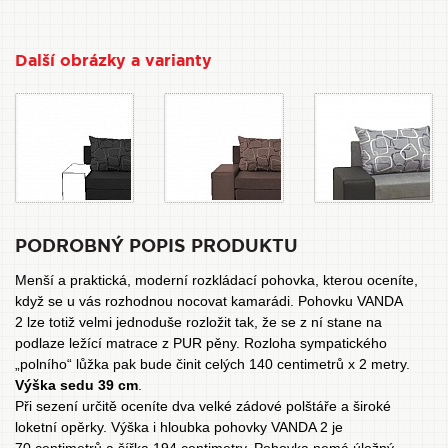
Další obrázky a varianty
PODROBNÝ POPIS PRODUKTU
Menší a praktická, moderní rozkládací pohovka, kterou oceníte,
když se u vás rozhodnou nocovat kamarádi. Pohovku VANDA
2 lze totiž velmi jednoduše rozložit tak, že se z ní stane na
podlaze ležící matrace z PUR pěny. Rozloha sympatického
„polního“ lůžka pak bude činit celých 140 centimetrů x 2 metry.
Výška sedu 39 cm
.
Při sezení určitě oceníte dva velké zádové polštáře a široké
loketní opěrky. Výška i hloubka pohovky VANDA 2 je