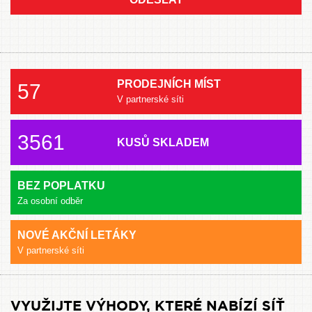
PRODEJNÍCH MÍST
57
V partnerské síti
3561
KUSŮ SKLADEM
BEZ POPLATKU
Za osobní odběr
NOVÉ AKČNÍ LETÁKY
V partnerské síti
VYUŽIJTE VÝHODY, KTERÉ NABÍZÍ SÍŤ