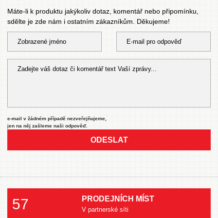
Máte-li k produktu jakýkoliv dotaz, komentář nebo připomínku,
sdělte je zde nám i ostatním zákazníkům. Děkujeme!
e-mail v žádném případě nezveřejňujeme,
jen na něj zašleme naši odpověď.
ODESLAT
PRODEJNÍCH MÍST
57
V partnerské síti