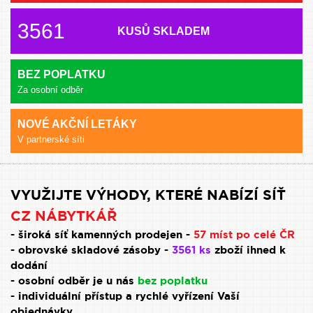
3561
KUSŮ SKLADEM
BEZ POPLATKU
Za osobní odběr
NOVÉ AKČNÍ LETÁKY
V partnerské síti
VYUŽIJTE VÝHODY, KTERÉ NABÍZÍ SÍŤ
CZ NÁBYTKÁŘ
- široká síť kamenných prodejen -
57 míst po celé ČR
- obrovské skladové zásoby -
3561 ks
zboží ihned k
dodání
- osobní odběr je u nás
bez poplatku
- individuální přístup a rychlé vyřízení Vaší
objednávky