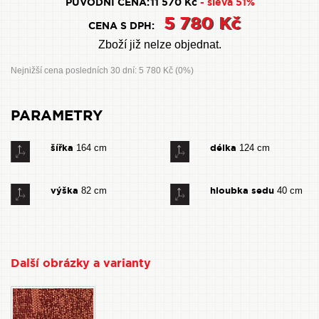
PŮVODNÍ CENA:
11 570 Kč
- sleva 51%
5 780 Kč
CENA S DPH:
Zboží již nelze objednat.
Nejnižší cena posledních 30 dní: 5 780 Kč (0%)
PARAMETRY
šířka
délka
164 cm
124 cm
výška
hloubka sedu
82 cm
40 cm
Další obrázky a varianty