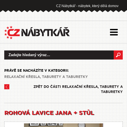
CZ Nábytkář - nábytek, který dělá domov
PRÁVĚ SE NACHÁZÍTE V KATEGORII:
RELAXAČNÍ KŘESLA, TABURETY A TABURETKY
ZPĚT DO ČÁSTI RELAXAČNÍ KŘESLA, TABURETY A
TABURETKY
ROHOVÁ LAVICE JANA + STŮL