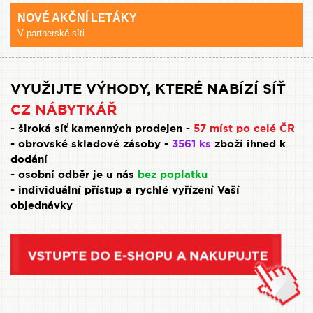
NOVÉ AKČNÍ LETÁKY
V partnerské síti
VYUŽIJTE VÝHODY, KTERÉ NABÍZÍ SÍŤ
CZ NÁBYTKÁŘ
- široká síť kamenných prodejen -
57 míst po celé ČR
- obrovské skladové zásoby -
3561 ks
zboží ihned k
dodání
- osobní odběr je u nás
bez poplatku
- individuální přístup a rychlé vyřízení Vaší
objednávky