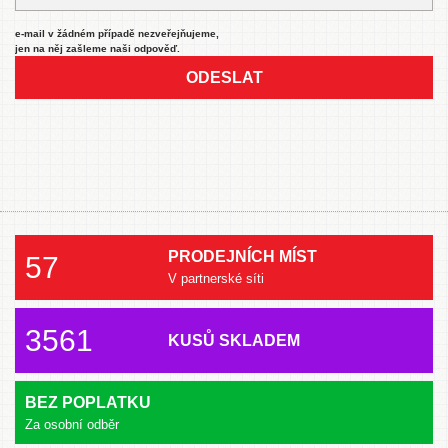
e-mail v žádném případě nezveřejňujeme,
jen na něj zašleme naši odpověď.
ODESLAT
PRODEJNÍCH MÍST
57
V partnerské síti
3561
KUSŮ SKLADEM
BEZ POPLATKU
Za osobní odběr