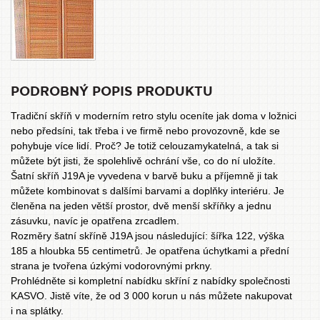
PODROBNÝ POPIS PRODUKTU
Tradiční skříň v moderním retro stylu oceníte jak doma v ložnici
nebo předsíni, tak třeba i ve firmě nebo provozovně, kde se
pohybuje více lidí. Proč? Je totiž celouzamykatelná, a tak si
můžete být jisti, že spolehlivě ochrání vše, co do ní uložíte.
Šatní skříň J19A je vyvedena v barvě buku a příjemně ji tak
můžete kombinovat s dalšími barvami a doplňky interiéru. Je
členěna na jeden větší prostor, dvě menší skříňky a jednu
zásuvku, navíc je opatřena zrcadlem.
Rozměry šatní skříně J19A jsou následující: šířka 122, výška
185 a hloubka 55 centimetrů. Je opatřena úchytkami a přední
strana je tvořena úzkými vodorovnými prkny.
Prohlédněte si
kompletní nabídku skříní
z nabídky společnosti
KASVO. Jistě víte, že od 3 000 korun u nás můžete nakupovat
i na splátky.