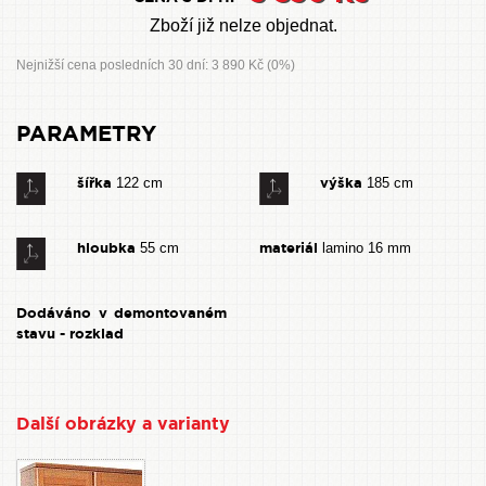
Zboží již nelze objednat.
Nejnižší cena posledních 30 dní: 3 890 Kč (0%)
PARAMETRY
šířka
výška
122 cm
185 cm
hloubka
materiál
55 cm
lamino 16 mm
Dodáváno v demontovaném
stavu - rozklad
Další obrázky a varianty