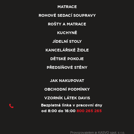
MATRACE
ROHOVÉ SEDACÍ SOUPRAVY
ROŠTY A MATRACE
KUCHYNĚ
JÍDELNÍ STOLY
KANCELÁŘSKÉ ŽIDLE
DĚTSKÉ POKOJE
PŘEDSÍŇOVÉ STĚNY
JAK NAKUPOVAT
OBCHODNÍ PODMÍNKY
VZORNÍK LÁTEK DAVIS
Bezplatná linka v pracovní dny
od 8:00 do 16:00
800 265 265
Provozovatelem je KASVO spol. s r.o.