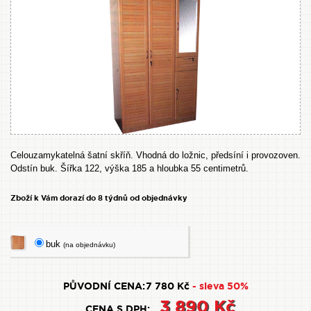
Celouzamykatelná šatní skříň. Vhodná do ložnic, předsíní i provozoven.
Odstín buk. Šířka 122, výška 185 a hloubka 55 centimetrů.
Zboží k Vám dorazí do 8 týdnů od objednávky
buk
(na objednávku)
PŮVODNÍ CENA:
7 780 Kč
- sleva 50%
3 890 Kč
CENA S DPH: