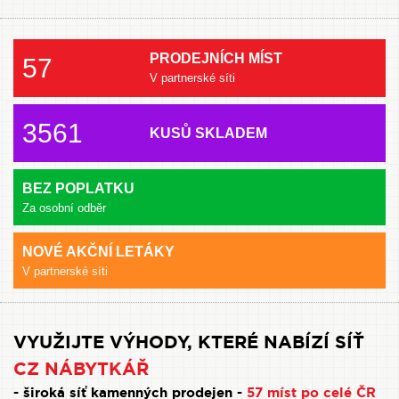
PRODEJNÍCH MÍST
57
V partnerské síti
3561
KUSŮ SKLADEM
BEZ POPLATKU
Za osobní odběr
NOVÉ AKČNÍ LETÁKY
V partnerské síti
VYUŽIJTE VÝHODY, KTERÉ NABÍZÍ SÍŤ
CZ NÁBYTKÁŘ
- široká síť kamenných prodejen -
57 míst po celé ČR