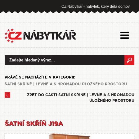
CZ Nábytkář - nábytek, který dělá domov
PRÁVĚ SE NACHÁZÍTE V KATEGORII:
ŠATNÍ SKŘÍNĚ | LEVNÉ A S HROMADOU ÚLOŽNÉHO PROSTORU
ZPĚT DO ČÁSTI ŠATNÍ SKŘÍNĚ | LEVNÉ A S HROMADOU
ÚLOŽNÉHO PROSTORU
ŠATNÍ SKŘÍŇ J19A