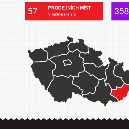
PRODEJNÍCH MÍST
57
358
V partnerské síti