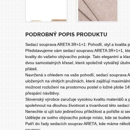
PODROBNÝ POPIS PRODUKTU
Sedací souprava ARETA 3R+1+1: Pohodlí, styl a kvalita 
Představujeme vám sedací soupravu ARETA 3R+1+1, která
kvality do vašeho obývacího pokoje. Tato elegantní a kla
dvou samostatných křesel, které společně vytvářejí útulné 
přáteli.
Navržená s ohledem na vaše pohodlí, sedací souprava
uložených na vlnitých pružinách, které zajišťují maximální
možnost rozložení na prostornou postel o ložné ploše 14
přespání návštěvy.
Slovenský výrobce zaručuje vysokou kvalitu materiálů a 
spolehnout na dlouhou životnost a trvanlivost této sedací
Nenechte si ujít tuto jedinečnou příležitost a pořiďte s
Udělejte ze svého obývacího pokoje místo, kde se budete
Patří do řady sedacích souprav
ARETA
, kde máme několi
souprav.