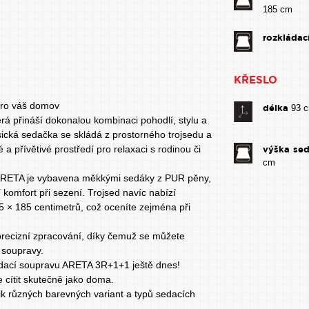
185 cm
rozkládac
KŘESLO
pro váš domov
délka
93 
 přináší dokonalou kombinaci pohodlí, stylu a
sická sedačka se skládá z prostorného trojsedu a
a přívětivé prostředí pro relaxaci s rodinou či
výška se
cm
 ARETA je vybavena měkkými sedáky z PUR pěny,
 komfort při sezení. Trojsed navíc nabízí
5 × 185 centimetrů, což oceníte zejména při
precizní zpracování, díky čemuž se můžete
 soupravy.
i sedací soupravu ARETA 3R+1+1 ještě dnes!
 cítit skutečně jako doma.
k různých barevných variant a typů sedacích