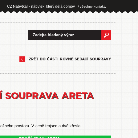
CZ Nábytkář - nábytek, který dělá domov
/ všechny kontakty
ZPĚT DO ČÁSTI ROVNÉ SEDACÍ SOUPRAVY
Í SOUPRAVA ARETA
ožného prostoru. V ceně trojsed a dvě křesla.