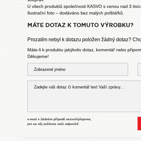
U všech produktů společnosti KASVO s cenou nad 3 tisí
Ilustrační foto – dodáváno bez malých polštářků.
MÁTE DOTAZ K TOMUTO VÝROBKU?
Prozatím nebyl k dotazu položen žádný dotaz? Chce
Máte-li k produktu jakýkoliv dotaz, komentář nebo připo
Děkujeme!
e-mail v žádném případě nezveřejňujeme,
jen na něj zašleme naši odpověď.