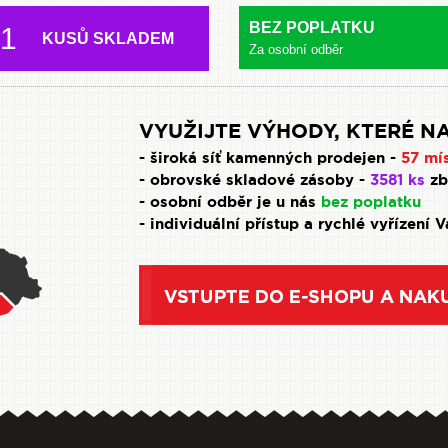
BEZ POPLATKU
1
KUSŮ SKLADEM
Za osobní odběr
VYUŽIJTE VÝHODY, KTERÉ NA
- široká síť kamenných prodejen -
57 mí
- obrovské skladové zásoby -
3581 ks
zb
- osobní odběr je u nás
bez poplatku
- individuální přístup a rychlé vyřízení 