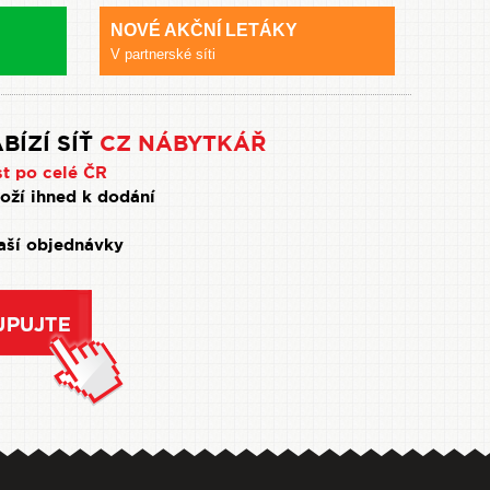
NOVÉ AKČNÍ LETÁKY
V partnerské síti
BÍZÍ SÍŤ
CZ NÁBYTKÁŘ
st po celé ČR
oží ihned k dodání
Vaší objednávky