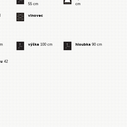
55 cm
cm
í
vlnovec
výška
hloubka
cm
100 cm
90 cm
du
42