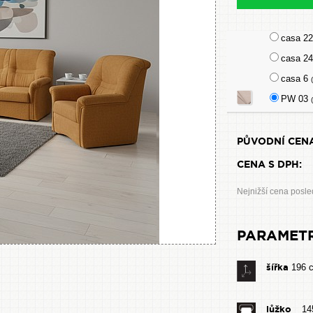
casa 2
casa 2
casa 6
PW 03
(
PŮVODNÍ CENA
CENA S DPH:
Nejnižší cena posle
PARAMET
šířka
196 
lůžko
14