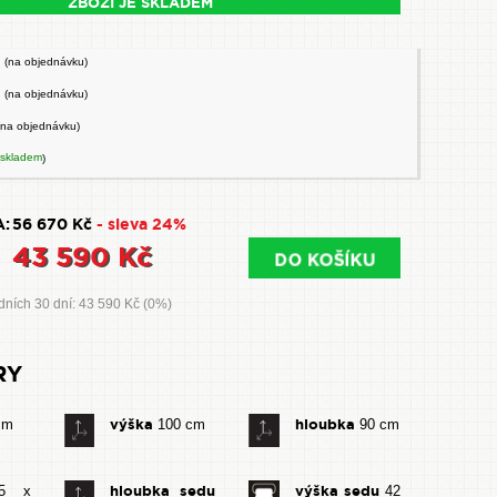
ZBOŽÍ JE SKLADEM
2
(na objednávku)
4
(na objednávku)
(na objednávku)
skladem
)
:
56 670 Kč
- sleva 24%
43 590 Kč
dních 30 dní: 43 590 Kč (0%)
RY
výška
hloubka
cm
100 cm
90 cm
hloubka sedu
výška sedu
5 x
42