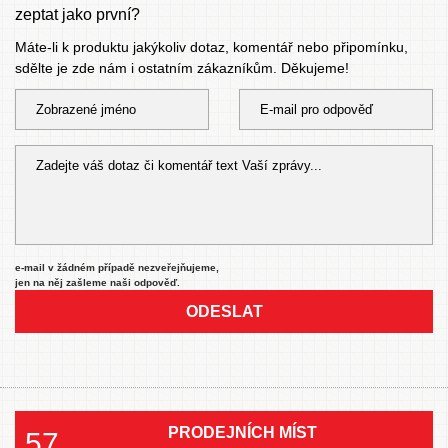
zeptat jako první?
Máte-li k produktu jakýkoliv dotaz, komentář nebo připomínku,
sdělte je zde nám i ostatním zákazníkům. Děkujeme!
e-mail v žádném případě nezveřejňujeme,
jen na něj zašleme naši odpověď.
ODESLAT
PRODEJNÍCH MÍST
57