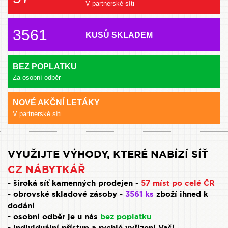
V partnerské síti
3561
KUSŮ SKLADEM
BEZ POPLATKU
Za osobní odběr
NOVÉ AKČNÍ LETÁKY
V partnerské síti
VYUŽIJTE VÝHODY, KTERÉ NABÍZÍ SÍŤ
CZ NÁBYTKÁŘ
- široká síť kamenných prodejen -
57 míst po celé ČR
- obrovské skladové zásoby -
3561 ks
zboží ihned k
dodání
- osobní odběr je u nás
bez poplatku