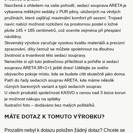
Navržená s ohledem na vaše pohodlí, sedací souprava ARETA je
vybavena měkkými sedáky z PUR pěny, uložených na vlnitých
pružinách, které zajišťují maximální komfort při sezení. Trojsed
navíc nabízí možnost rozložení na prostornou postel o ložné
ploše 145 × 185 centimetrů, což oceníte zejména při přespání
návštěvy.
Slovenský výrobce zaručuje vysokou kvalitu materiálů a precizní
zpracování, díky čemuž se můžete spolehnout na dlouhou
životnost a trvanlivost této sedací soupravy.
Nenechte si ujít tuto jedinečnou příležitost a pořiďte si sedací
soupravu ARETA 3R+1+1 ještě dnes! Udělejte ze svého
obývacího pokoje místo, kde se budete cítit skutečně jako doma.
Patří do řady sedacích souprav
ARETA
, kde máme několik
různých barevných variant a typů sedacích souprav.
U všech produktů společnosti KASVO s cenou nad 3 tisíce korun
je možnost
nákupu na splátky
.
Ilustrační foto – dodáváno bez malých polštářků.
MÁTE DOTAZ K TOMUTO VÝROBKU?
Prozatím nebyl k dotazu položen žádný dotaz? Chcete se