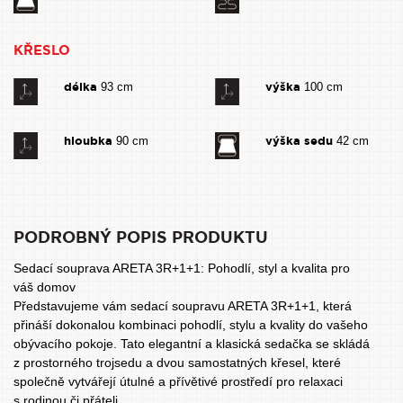
KŘESLO
délka
výška
93 cm
100 cm
hloubka
výška sedu
90 cm
42 cm
PODROBNÝ POPIS PRODUKTU
Sedací souprava ARETA 3R+1+1: Pohodlí, styl a kvalita pro
váš domov
Představujeme vám sedací soupravu ARETA 3R+1+1, která
přináší dokonalou kombinaci pohodlí, stylu a kvality do vašeho
obývacího pokoje. Tato elegantní a klasická sedačka se skládá
z prostorného trojsedu a dvou samostatných křesel, které
společně vytvářejí útulné a přívětivé prostředí pro relaxaci
s rodinou či přáteli.