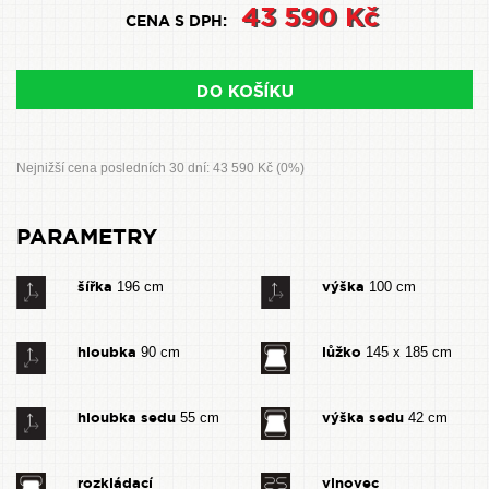
43 590 Kč
CENA S DPH:
Nejnižší cena posledních 30 dní: 43 590 Kč (0%)
PARAMETRY
šířka
výška
196 cm
100 cm
hloubka
lůžko
90 cm
145 x 185 cm
hloubka sedu
výška sedu
55 cm
42 cm
rozkládací
vlnovec