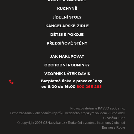
KUCHYNĚ
JÍDELNÍ STOLY
KANCELÁŘSKÉ ŽIDLE
DĚTSKÉ POKOJE
PŘEDSÍŇOVÉ STĚNY
JAK NAKUPOVAT
OBCHODNÍ PODMÍNKY
VZORNÍK LÁTEK DAVIS
Bezplatná linka v pracovní dny
od 8:00 do 16:00
800 265 265
Provozovatelem je KASVO spol. s r.o.
Firma zapsaná v obchodním rejstříku vedeného Krajským soudem v Brně oddíl
C, vložka 1037
© copyright 2026 CZNabytkar.cz / Redakční systém a internetový obchod
Business Route