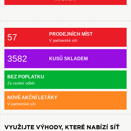
PRODEJNÍCH MÍST
57
V partnerské síti
3582
KUSŮ SKLADEM
BEZ POPLATKU
Za osobní odběr
NOVÉ AKČNÍ LETÁKY
V partnerské síti
VYUŽIJTE VÝHODY, KTERÉ NABÍZÍ SÍŤ