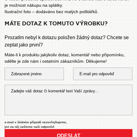
je možnost
nákupu na splátky
.
Ilustrační foto – dodáváno bez malých polštářků.
MÁTE DOTAZ K TOMUTO VÝROBKU?
Prozatím nebyl k dotazu položen žádný dotaz? Chcete se
zeptat jako první?
Máte-li k produktu jakýkoliv dotaz, komentář nebo připomínku,
sdělte je zde nám i ostatním zákazníkům. Děkujeme!
e-mail v žádném případě nezveřejňujeme,
jen na něj zašleme naši odpověď.
ODESLAT