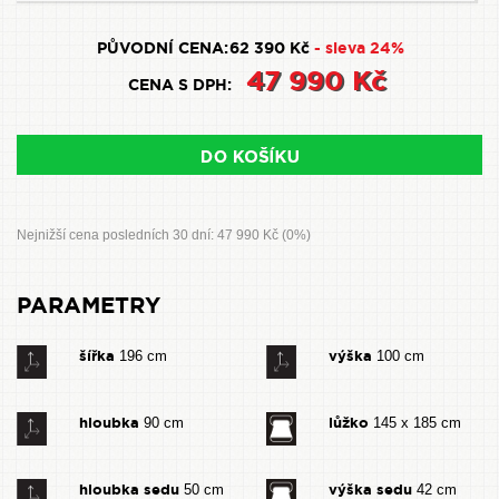
PŮVODNÍ CENA:
62 390 Kč
- sleva 24%
47 990 Kč
CENA S DPH:
Nejnižší cena posledních 30 dní: 47 990 Kč (0%)
PARAMETRY
šířka
výška
196 cm
100 cm
hloubka
lůžko
90 cm
145 x 185 cm
hloubka sedu
výška sedu
50 cm
42 cm