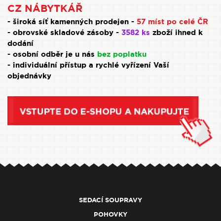
CZ NÁBYTKÁŘ
- široká síť kamenných prodejen -
57 míst po celé ČR
- obrovské skladové zásoby -
3582 ks
zboží ihned k
dodání
- osobní odběr je u nás
bez poplatku
- individuální přístup a rychlé vyřízení Vaší
objednávky
SEDACÍ SOUPRAVY
POHOVKY