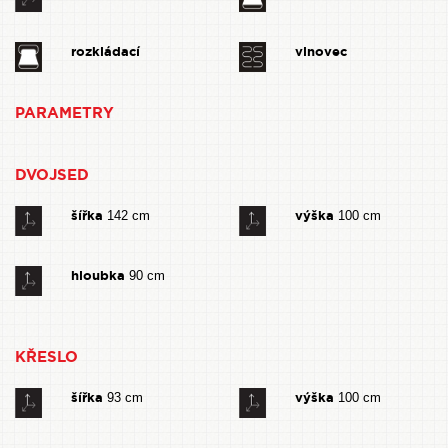
rozkládací
vlnovec
PARAMETRY
DVOJSED
šířka
výška
142 cm
100 cm
hloubka
90 cm
KŘESLO
šířka
výška
93 cm
100 cm