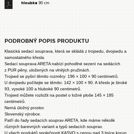
hloubka
90 cm
PODROBNÝ POPIS PRODUKTU
Klasická sedací souprava, která se skládá z trojsedu, dvojsedu a
samostatného křesla.
Sedací souprava ARETA nabízí pohodlné sezení na sedácích
z PUR pěny, uložených na vlnitých pružinách.
Trojsed se pyšní těmito rozměry: 196 × 100 × 90 centimetrů.
U dvojsedu počítejte se těmito: 142 × 100 × 90. A křeslo je široké
93, vysoké 100 a hluboké 90 centimetrů.
Trojsed můžete rozložit na postel o ložné ploše 145 × 185
centimetrů.
Nemá úložný prostor.
Slovenský výrobce.
Patří do řady sedacích souprav
ARETA
, kde máme několik
různých barevných variant a typů sedacích souprav.
U všech produktů společnosti KASVO s cenou nad 3 tisíce korun