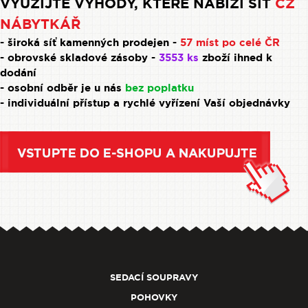
VYUŽIJTE VÝHODY, KTERÉ NABÍZÍ SÍŤ
CZ
NÁBYTKÁŘ
- široká síť kamenných prodejen -
57 míst po celé ČR
- obrovské skladové zásoby -
3553 ks
zboží ihned k
dodání
- osobní odběr je u nás
bez poplatku
- individuální přístup a rychlé vyřízení Vaší objednávky
SEDACÍ SOUPRAVY
POHOVKY