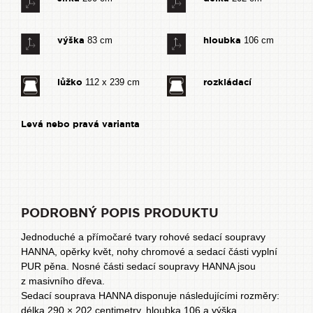
výška
hloubka
83 cm
106 cm
lůžko
rozkládací
112 x 239 cm
Levá nebo pravá varianta
PODROBNÝ POPIS PRODUKTU
Jednoduché a přímočaré tvary rohové sedací soupravy
HANNA, opěrky květ, nohy chromové a sedací části vyplní
PUR pěna. Nosné části sedací soupravy HANNA jsou
z masivního dřeva.
Sedací souprava HANNA disponuje následujícími rozměry:
délka 290 × 202 centimetry, hloubka 106 a výška