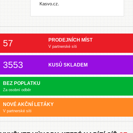
Kasvo.cz.
PRODEJNÍCH MÍST
57
V partnerské síti
3553
KUSŮ SKLADEM
BEZ POPLATKU
Za osobní odběr
NOVÉ AKČNÍ LETÁKY
V partnerské síti