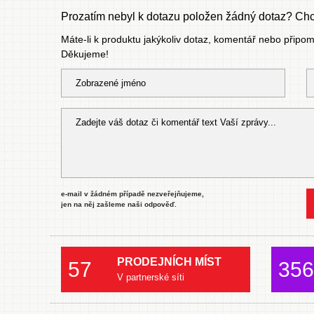
Prozatím nebyl k dotazu položen žádný dotaz? Chce
Máte-li k produktu jakýkoliv dotaz, komentář nebo připo
Děkujeme!
e-mail v žádném případě nezveřejňujeme,
jen na něj zašleme naši odpověď.
PRODEJNÍCH MÍST
57
356
V partnerské síti