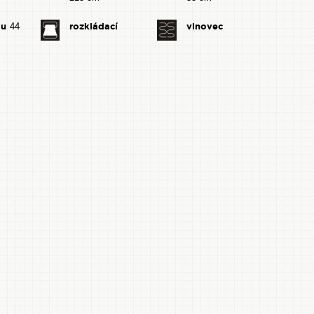
du
rozkládací
vlnovec
44