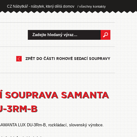
CZ Nábytkář - nábytek, který dělá domov
/ všechny kontakty
ZPĚT DO ČÁSTI ROHOVÉ SEDACÍ SOUPRAVY
Í SOUPRAVA SAMANTA
U-3RM-B
SAMANTA LUX DU-3Rm-B, rozkládací, slovenský výrobce.