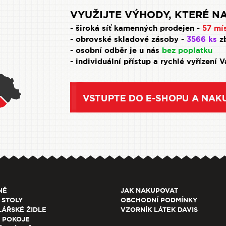
VYUŽIJTE VÝHODY, KTERÉ NA
- široká síť kamenných prodejen -
57 mí
- obrovské skladové zásoby -
3566 ks
zb
- osobní odběr je u nás
bez poplatku
- individuální přístup a rychlé vyřízení 
NĚ
JAK NAKUPOVAT
 STOLY
OBCHODNÍ PODMÍNKY
ÁŘSKÉ ŽIDLE
VZORNÍK LÁTEK DAVIS
 POKOJE