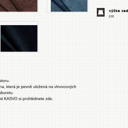
výška se
cm
toru.
na, která je pevně uložená na vlnovcových
aburetu.
sti KASVO si prohlédnete zde
.