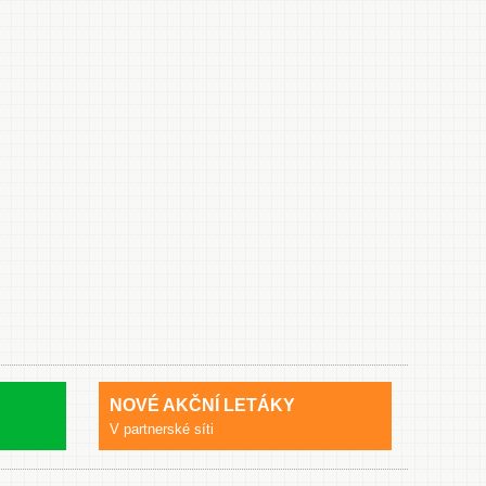
NOVÉ AKČNÍ LETÁKY
V partnerské síti