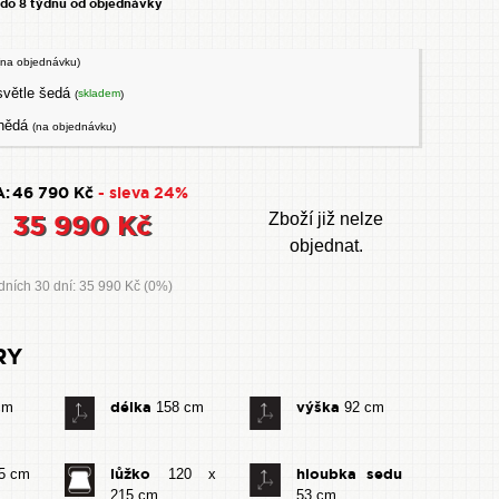
 do 8 týdnů od objednávky
(na objednávku)
světle šedá
skladem
(
)
nědá
(na objednávku)
:
46 790 Kč
- sleva 24%
35 990 Kč
Zboží již nelze
objednat.
dních 30 dní: 35 990 Kč (0%)
RY
délka
výška
cm
158 cm
92 cm
lůžko
hloubka sedu
5 cm
120 x
215 cm
53 cm