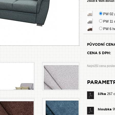
Zboží k Vám dorazí
PW 02
PW 11 
PW 6 h
PŮVODNÍ CENA
CENA S DPH:
Nejnižší cena posle
PARAMET
šířka
267 
hloubka
9