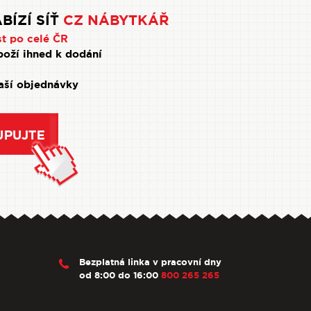
BÍZÍ SÍŤ
CZ NÁBYTKÁŘ
st po celé ČR
oží ihned k dodání
Vaší objednávky
Bezplatná linka v pracovní dny
od 8:00 do 16:00
800 265 265