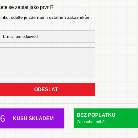
te se zeptat jako první?
mínku, sdělte je zde nám i ostatním zákazníkům.
ODESLAT
BEZ POPLATKU
6
KUSŮ SKLADEM
Za osobní odběr