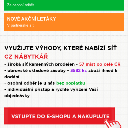
Za osobní odběr
NOVÉ AKČNÍ LETÁKY
V partnerské síti
VYUŽIJTE VÝHODY, KTERÉ NABÍZÍ SÍŤ
CZ NÁBYTKÁŘ
- široká síť kamenných prodejen -
57 míst po celé ČR
- obrovské skladové zásoby -
3582 ks
zboží ihned k
dodání
- osobní odběr je u nás
bez poplatku
- individuální přístup a rychlé vyřízení Vaší
objednávky