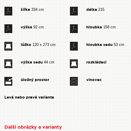
šířka
délka
334 cm
215
výška
hloubka
92 cm
158 cm
lůžko
hloubka sedu
120 x 273 cm
53 cm
výška sedu
rozkládací
44 cm
úložný prostor
vlnovec
Levá nebo pravá varianta
Další obrázky a varianty