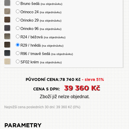
Bruno šedá
(na objednávku)
Orinoco 24
(na objednávku)
Orinoko 29
(na objednávku)
Orinoko 96
(na objednávku)
R24 / béžová
(na objednávku)
R29 / hnědá
(na objednávku)
R96 / tmavě šedá
(na objednávku)
SF02 krém
(na objednávku)
PŮVODNÍ CENA:
78 740 Kč
- sleva 51%
39 360 Kč
CENA S DPH:
Zboží již nelze objednat.
Nejnižší cena posledních 30 dní: 39 360 Kč (0%)
PARAMETRY