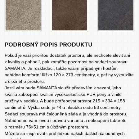
PODROBNÝ POPIS PRODUKTU
Pokud je vaší prioritou dostatek prostoru, ale nechcete slevit ani
z kvality a pohodlí, pak zaměřte pozornost na sedací soupravu
SAMANTA. Je rozkládací, takže vašim případným hostům
nabídne komfortní lůžko 120 × 273 centimetry, a peřiny vykouzlíte
z úložného prostoru.
Jestli vám bude SAMANTA sloužit především k sezení, jeho
kvalitu zabezpečí kvalitní vysokoelastické PUR pěny a vlnité
pružiny v sedáku. A bude potřebovat prostor 215 × 334 × 158
centimetrů. Výška sedu je 44 a hloubka sedu 53 centimetry.
Sedací souprava má čalouněná záda a je vhodná do prostoru.
Nabídneme vám levou i pravou variantu a dokoupení taburetu
o rozměru 76×51 cm s úložným prostorem.
Můžete se inspirovat i prohlídkou našich dalších
čalouněných