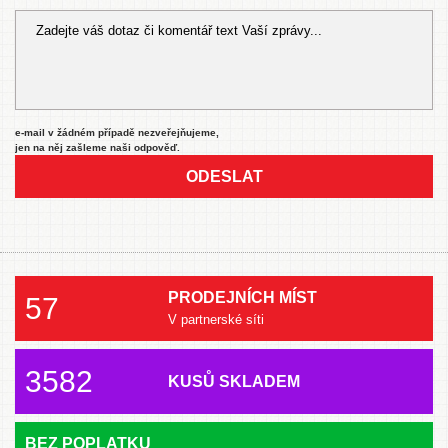
e-mail v žádném případě nezveřejňujeme,
jen na něj zašleme naši odpověď.
ODESLAT
PRODEJNÍCH MÍST
57
V partnerské síti
3582
KUSŮ SKLADEM
BEZ POPLATKU