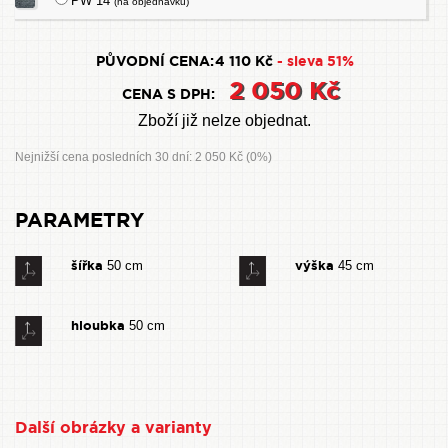
PW 14
(na objednávku)
PŮVODNÍ CENA:
4 110 Kč
- sleva 51%
2 050 Kč
CENA S DPH:
Zboží již nelze objednat.
Nejnižší cena posledních 30 dní: 2 050 Kč (0%)
PARAMETRY
šířka
výška
50 cm
45 cm
hloubka
50 cm
Další obrázky a varianty