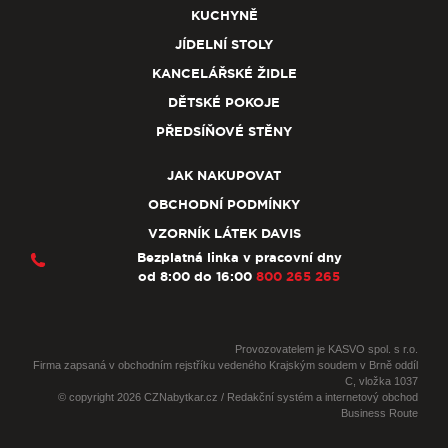
KUCHYNĚ
JÍDELNÍ STOLY
KANCELÁŘSKÉ ŽIDLE
DĚTSKÉ POKOJE
PŘEDSÍŇOVÉ STĚNY
JAK NAKUPOVAT
OBCHODNÍ PODMÍNKY
VZORNÍK LÁTEK DAVIS
Bezplatná linka v pracovní dny
od 8:00 do 16:00
800 265 265
Provozovatelem je KASVO spol. s r.o.
Firma zapsaná v obchodním rejstříku vedeného Krajským soudem v Brně oddíl
C, vložka 1037
© copyright 2026 CZNabytkar.cz / Redakční systém a internetový obchod
Business Route