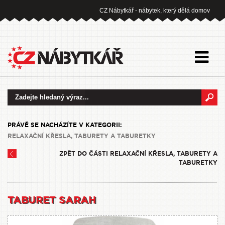
CZ Nábytkář - nábytek, který dělá domov
PRÁVĚ SE NACHÁZÍTE V KATEGORII:
RELAXAČNÍ KŘESLA, TABURETY A TABURETKY
ZPĚT DO ČÁSTI RELAXAČNÍ KŘESLA, TABURETY A
TABURETKY
TABURET SARAH