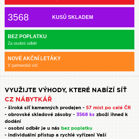
3568
KUSŮ SKLADEM
BEZ POPLATKU
Za osobní odběr
NOVÉ AKČNÍ LETÁKY
V partnerské síti
VYUŽIJTE VÝHODY, KTERÉ NABÍZÍ SÍŤ
CZ NÁBYTKÁŘ
- široká síť kamenných prodejen -
57 míst po celé ČR
- obrovské skladové zásoby -
3568 ks
zboží ihned k
dodání
- osobní odběr je u nás
bez poplatku
- individuální přístup a rychlé vyřízení Vaší