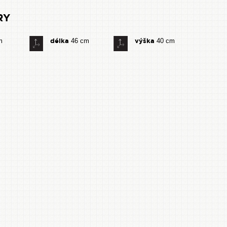
RY
délka
výška
m
46 cm
40 cm