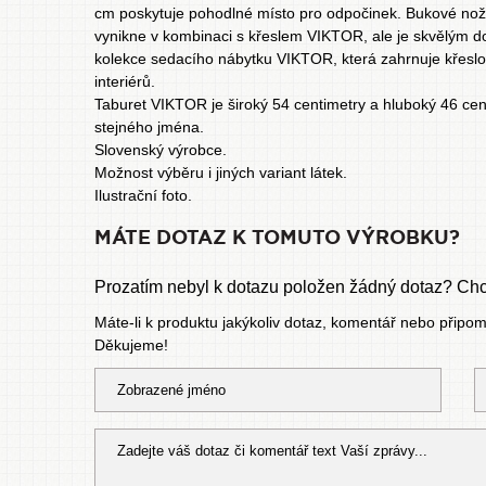
cm poskytuje pohodlné místo pro odpočinek. Bukové nožky 
vynikne v kombinaci s křeslem VIKTOR, ale je skvělým d
kolekce sedacího nábytku VIKTOR, která zahrnuje křeslo 
interiérů.
Taburet VIKTOR je široký 54 centimetry a hluboký 46 cen
stejného jména.
Slovenský výrobce.
Možnost výběru i jiných variant látek.
Ilustrační foto.
MÁTE DOTAZ K TOMUTO VÝROBKU?
Prozatím nebyl k dotazu položen žádný dotaz? Chce
Máte-li k produktu jakýkoliv dotaz, komentář nebo připo
Děkujeme!