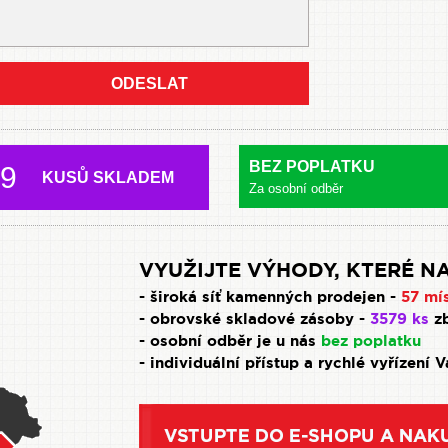
ODESLAT
BEZ POPLATKU
9
KUSŮ SKLADEM
Za osobní odběr
VYUŽIJTE VÝHODY, KTERÉ NA
- široká síť kamenných prodejen -
57 mí
- obrovské skladové zásoby -
3579 ks
zb
- osobní odběr je u nás
bez poplatku
- individuální přístup a rychlé vyřízení 