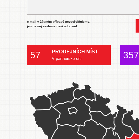
e-mail v žádném případě nezveřejňujeme,
jen na něj zašleme naši odpověď.
PRODEJNÍCH MÍST
57
357
V partnerské síti