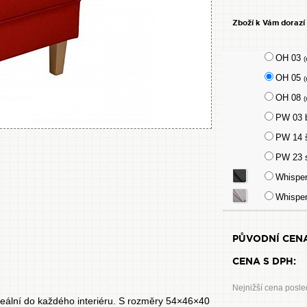
Zboží k Vám dorazí
OH 03
(
OH 05
(
OH 08
(
PW 03 
PW 14 
PW 23 
Whispe
Whispe
PŮVODNÍ CENA
CENA S DPH:
Nejnižší cena posle
ideální do každého interiéru. S rozměry 54×46×40