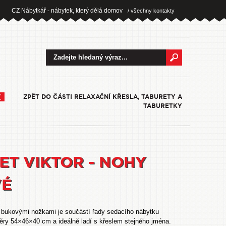
CZ Nábytkář - nábytek, který dělá domov
/ všechny kontakty
ZPĚT DO ČÁSTI RELAXAČNÍ KŘESLA, TABURETY A
TABURETKY
ET VIKTOR - NOHY
VÉ
bukovými nožkami je součástí řady sedacího nábytku
y 54×46×40 cm a ideálně ladí s křeslem stejného jména.