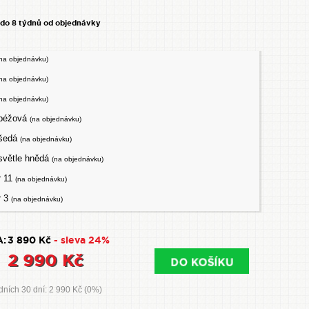
 do 8 týdnů od objednávky
na objednávku)
na objednávku)
na objednávku)
béžová
(na objednávku)
šedá
(na objednávku)
světle hnědá
(na objednávku)
r 11
(na objednávku)
r 3
(na objednávku)
:
3 890 Kč
- sleva 24%
2 990 Kč
dních 30 dní: 2 990 Kč (0%)