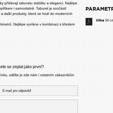
přidávají taburetu stabilitu a eleganci. Nejlépe
PARAMET
oplňkem i samostatně. Taburet je součástí
a další produkty, které se hodí do moderních
šířka
54 c
timetrů. Nejlépe vynikne v kombinaci s
křeslem
te se zeptat jako první?
mínku, sdělte je zde nám i ostatním zákazníkům.