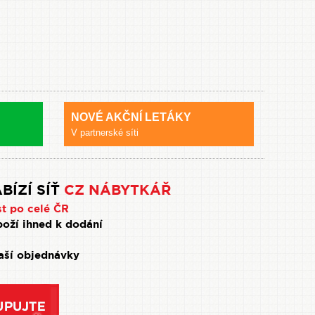
NOVÉ AKČNÍ LETÁKY
V partnerské síti
BÍZÍ SÍŤ
CZ NÁBYTKÁŘ
st po celé ČR
oží ihned k dodání
Vaší objednávky