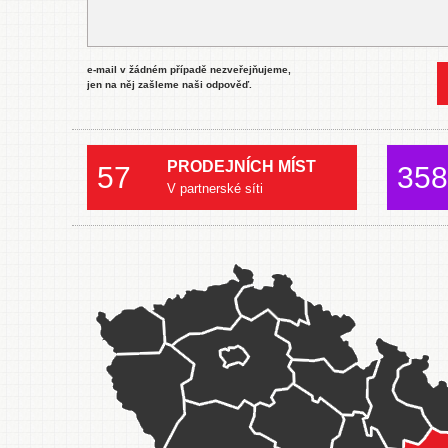
e-mail v žádném případě nezveřejňujeme,
jen na něj zašleme naši odpověď.
PRODEJNÍCH MÍST
57
358
V partnerské síti