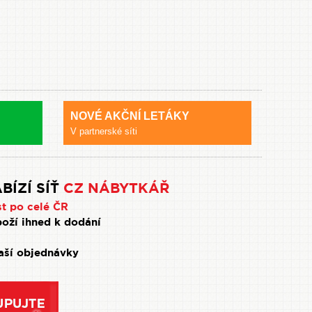
NOVÉ AKČNÍ LETÁKY
V partnerské síti
BÍZÍ SÍŤ
CZ NÁBYTKÁŘ
st po celé ČR
oží ihned k dodání
Vaší objednávky