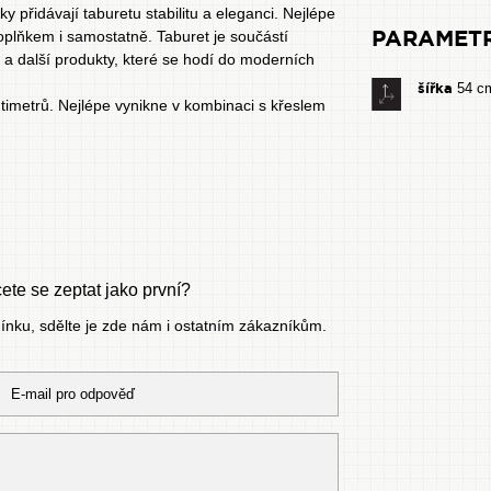
přidávají taburetu stabilitu a eleganci. Nejlépe
PARAMET
oplňkem i samostatně. Taburet je součástí
a další produkty, které se hodí do moderních
šířka
54 c
timetrů. Nejlépe vynikne v kombinaci s
křeslem
te se zeptat jako první?
mínku, sdělte je zde nám i ostatním zákazníkům.