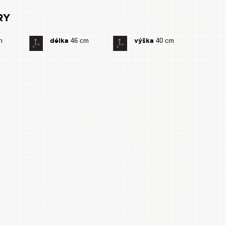
RY
délka
výška
m
46 cm
40 cm