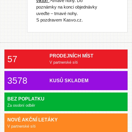
viktor/"
>tmavé nohy. Do
poznámky na konci objednávky
uveďte – tmavé nohy.
S pozdravem Kasvo.cz.
PRODEJNÍCH MÍST
57
V partnerské síti
3578
KUSŮ SKLADEM
BEZ POPLATKU
Za osobní odběr
NOVÉ AKČNÍ LETÁKY
V partnerské síti