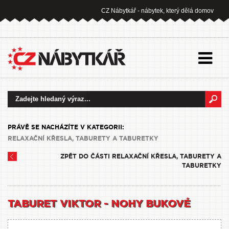
CZ Nábytkář - nábytek, který dělá domov
PRÁVĚ SE NACHÁZÍTE V KATEGORII:
RELAXAČNÍ KŘESLA, TABURETY A TABURETKY
ZPĚT DO ČÁSTI RELAXAČNÍ KŘESLA, TABURETY A
TABURETKY
TABURET VIKTOR - NOHY BUKOVÉ