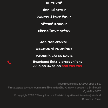
KUCHYNĚ
JÍDELNÍ STOLY
KANCELÁŘSKÉ ŽIDLE
DĚTSKÉ POKOJE
PŘEDSÍŇOVÉ STĚNY
JAK NAKUPOVAT
OBCHODNÍ PODMÍNKY
VZORNÍK LÁTEK DAVIS
Bezplatná linka v pracovní dny
od 8:00 do 16:00
800 265 265
Provozovatelem je KASVO spol. s r.o.
Firma zapsaná v obchodním rejstříku vedeného Krajským soudem v Brně oddíl
C, vložka 1037
© copyright 2026 CZNabytkar.cz / Redakční systém a internetový obchod
Business Route