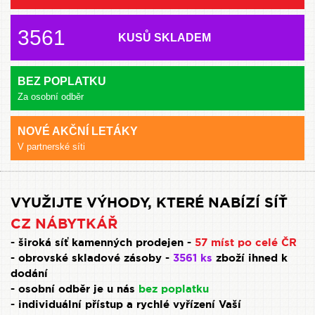
3561
KUSŮ SKLADEM
BEZ POPLATKU
Za osobní odběr
NOVÉ AKČNÍ LETÁKY
V partnerské síti
VYUŽIJTE VÝHODY, KTERÉ NABÍZÍ SÍŤ
CZ NÁBYTKÁŘ
- široká síť kamenných prodejen -
57 míst po celé ČR
- obrovské skladové zásoby -
3561 ks
zboží ihned k
dodání
- osobní odběr je u nás
bez poplatku
- individuální přístup a rychlé vyřízení Vaší