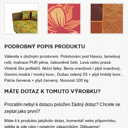
PODROBNÝ POPIS PRODUKTU
Válenda s úložným prostorem. Polohování pod hlavou, lamelový
rošt, matrace PUR pěna, čalouněné čelo. Levá nebo pravá.
Včetně 2ks polštářů. Akční látky: Berta oranžová / plyš oranžový,
Gemini modrá / modrý koor., Dušan zelený 03 + plyš hnědý koor.,
Patria červená + plyš červený. Nosnost 100 kg.
MÁTE DOTAZ K TOMUTO VÝROBKU?
Prozatím nebyl k dotazu položen žádný dotaz? Chcete se
zeptat jako první?
Máte-li k produktu jakýkoliv dotaz, komentář nebo připomínku,
sdělte je zde nám i ostatním zákazníkům. Děkujeme!