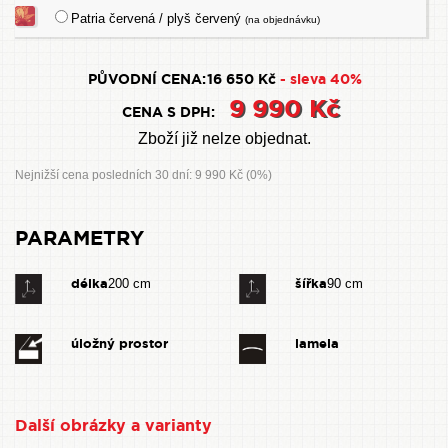
Patria červená / plyš červený
(na objednávku)
PŮVODNÍ CENA:
16 650 Kč
- sleva 40%
9 990 Kč
CENA S DPH:
Zboží již nelze objednat.
Nejnižší cena posledních 30 dní: 9 990 Kč (0%)
PARAMETRY
délka
šířka
200 cm
90 cm
úložný prostor
lamela
Další obrázky a varianty