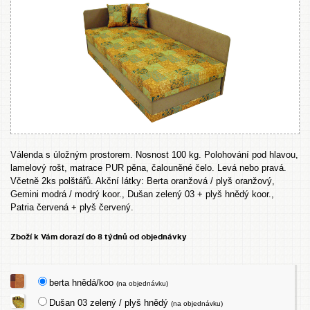
Válenda s úložným prostorem. Nosnost 100 kg. Polohování pod hlavou,
lamelový rošt, matrace PUR pěna, čalouněné čelo. Levá nebo pravá.
Včetně 2ks polštářů. Akční látky: Berta oranžová / plyš oranžový,
Gemini modrá / modrý koor., Dušan zelený 03 + plyš hnědý koor.,
Patria červená + plyš červený.
Zboží k Vám dorazí do 8 týdnů od objednávky
berta hnědá/koo
(na objednávku)
Dušan 03 zelený / plyš hnědý
(na objednávku)