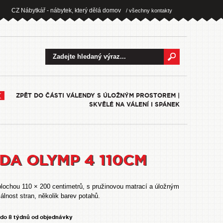
CZ Nábytkář - nábytek, který dělá domov
/ všechny kontakty
ZPĚT DO ČÁSTI VÁLENDY S ÚLOŽNÝM PROSTOREM |
SKVĚLÉ NA VÁLENÍ I SPÁNEK
DA OLYMP 4 110CM
plochou 110 × 200 centimetrů, s pružinovou matrací a úložným
álnost stran, několik barev potahů.
 do 8 týdnů od objednávky