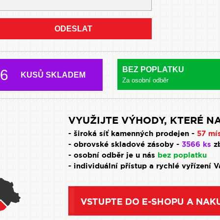
ODESLAT
BEZ POPLATKU
6
KUSŮ SKLADEM
Za osobní odběr
VYUŽIJTE VÝHODY, KTERÉ NA
- široká síť kamenných prodejen -
57 mí
- obrovské skladové zásoby -
3566 ks
zb
- osobní odběr je u nás
bez poplatku
- individuální přístup a rychlé vyřízení 