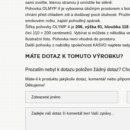
sami zvolíte, kterou stranou ji umístíte ke stěně.
Pohovka OLMYP 4 je vybavena úložným prostorem s bočn
chrání před chladem zdi a dodávají pocit útulnosti. Pru
smrkovém roštu, zajistí pohodlný spánek.
Šířka pohovky OLYMP 4 je
206, výška 91, hloubka 118
činí 110 × 200 centimetrů. Vybírat si můžete z několika 
Ilustrační foto. Pohovka není vhodná do prostoru.
Další pohovky z nabídky společnosti KASVO najdete tady
MÁTE DOTAZ K TOMUTO VÝROBKU?
Prozatím nebyl k dotazu položen žádný dotaz? Chce
Máte-li k produktu jakýkoliv dotaz, komentář nebo připo
Děkujeme!