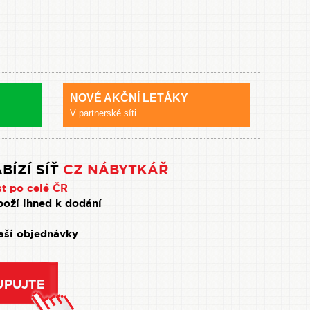
NOVÉ AKČNÍ LETÁKY
V partnerské síti
BÍZÍ SÍŤ
CZ NÁBYTKÁŘ
st po celé ČR
oží ihned k dodání
Vaší objednávky