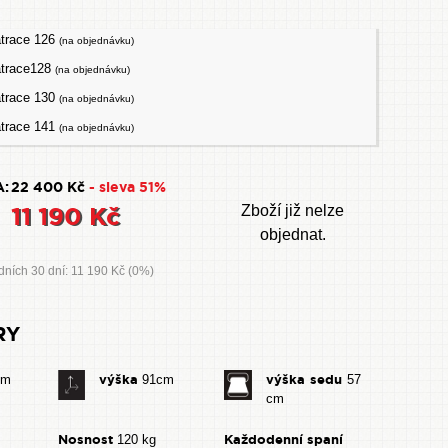
trace 126
(na objednávku)
atrace128
(na objednávku)
trace 130
(na objednávku)
trace 141
(na objednávku)
:
22 400 Kč
- sleva 51%
11 190 Kč
Zboží již nelze
objednat.
dních 30 dní: 11 190 Kč (0%)
RY
výška
výška sedu
cm
91cm
57
cm
Nosnost
Každodenní spaní
120 kg