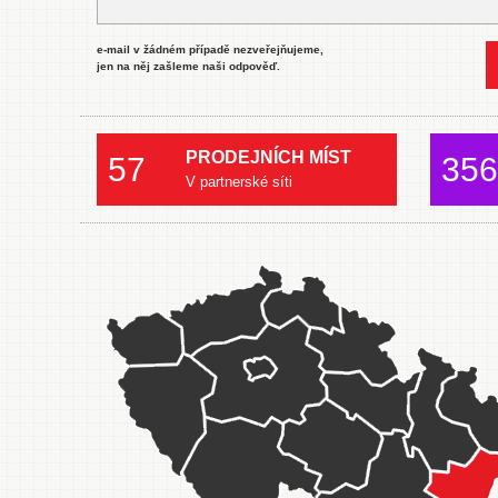
e-mail v žádném případě nezveřejňujeme,
jen na něj zašleme naši odpověď.
PRODEJNÍCH MÍST
57
356
V partnerské síti