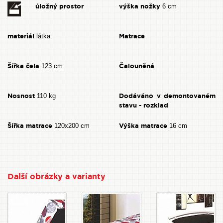
úložný prostor
výška nožky
6 cm
materiál
Matrace
látka
Šířka čela
Čalouněná
123 cm
Nosnost
Dodáváno v demontovaném
110 kg
stavu - rozklad
Šířka matrace
Výška matrace
120x200 cm
16 cm
Další obrázky a varianty