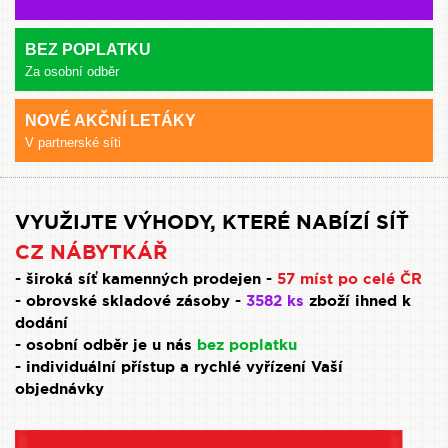
BEZ POPLATKU
Za osobní odběr
NOVÉ AKČNÍ LETÁKY
V partnerské síti
VYUŽIJTE VÝHODY, KTERÉ NABÍZÍ SÍŤ
CZ NÁBYTKÁŘ
- široká síť kamenných prodejen -
57 míst po celé ČR
- obrovské skladové zásoby -
3582 ks
zboží ihned k
dodání
- osobní odběr je u nás
bez poplatku
- individuální přístup a rychlé vyřízení Vaší
objednávky