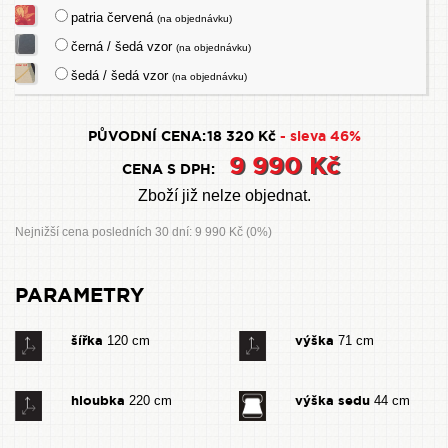
patria červená
(na objednávku)
černá / šedá vzor
(na objednávku)
šedá / šedá vzor
(na objednávku)
PŮVODNÍ CENA:
18 320 Kč
- sleva 46%
9 990 Kč
CENA S DPH:
Zboží již nelze objednat.
Nejnižší cena posledních 30 dní: 9 990 Kč (0%)
PARAMETRY
šířka
výška
120 cm
71 cm
hloubka
výška sedu
220 cm
44 cm