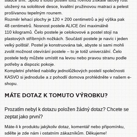
sladce snít. Spolu s touto postelí totiž rovnou získáte laťový rošt
uložený na sololitové desce, kvalitní pružinovou matraci a pelest
prošívanou tepelným rounem.
Rozměr lehací plochy je 120 × 200 centimetrů a její výška pak
48 centimetrů. Nosnost postele ALICE činí maximálně
110 kilogramů. Čelo postele je celokovové a postel stojí na
plastových stříbrných nožkách. Součástí postele je navíc i jeden
velký polštář. Postel je konstruována tak, abyste si sami mohli
zvolit možnost otevírání postele – to je totiž univerzální. Čelo
postele tedy můžete umístit na levou nebo pravou stranu podle
potřeby a dispozic pokoje.
Kompletní přehled nabídky jednolůžkových postelí společnosti
KASVO
si jednoduše a z pohodlí domova prohlédněte v našem e-
shopu.
MÁTE DOTAZ K TOMUTO VÝROBKU?
Prozatím nebyl k dotazu položen žádný dotaz? Chcete se
zeptat jako první?
Máte-li k produktu jakýkoliv dotaz, komentář nebo připomínku,
sdělte je zde nám i ostatním zákazníkům. Děkujeme!