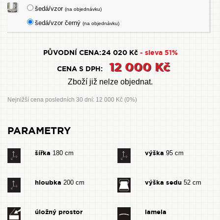
šedá/vzor
(na objednávku)
šedá/vzor černý
(na objednávku)
PŮVODNÍ CENA:
24 020 Kč
- sleva 51%
12 000 Kč
CENA S DPH:
Zboží již nelze objednat.
Nejnižší cena posledních 30 dní: 12 000 Kč (0%)
PARAMETRY
šířka
výška
180 cm
95 cm
hloubka
výška sedu
200 cm
52 cm
úložný prostor
lamela