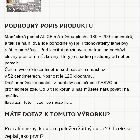
PODROBNÝ POPIS PRODUKTU
Manželská postel ALICE má ložnou plochu 180 × 200 centimetrů,
a tak se na ní dva lidé pohodlně vyspí. Polohovatelný lamelový
rošt to umožňuje. Pod kvalitní pružinovou matrací se nachází
úložný prostor na lůžkoviny, který je snadno přístupný od nohou
postele.
Čelo o výšce 95 centimetrů, sed postele se nachází
v 52 centimetrech. Nosnost je 120 kilogramů.
Další manželské postele z nabídky společnosti KASVO si
prohlédněte zde
. Od 3 tisíc korun u nás můžete nakupovat i na
splátky.
Ilustrační foto – vzor se může lišit.
MÁTE DOTAZ K TOMUTO VÝROBKU?
Prozatím nebyl k dotazu položen žádný dotaz? Chcete se
zeptat jako první?