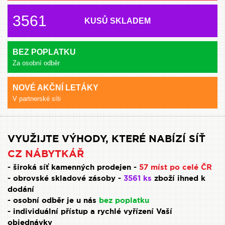
3561
KUSŮ SKLADEM
BEZ POPLATKU
Za osobní odběr
NOVÉ AKČNÍ LETÁKY
V partnerské síti
VYUŽIJTE VÝHODY, KTERÉ NABÍZÍ SÍŤ
CZ NÁBYTKÁŘ
- široká síť kamenných prodejen -
57 míst po celé ČR
- obrovské skladové zásoby -
3561 ks
zboží ihned k
dodání
- osobní odběr je u nás
bez poplatku
- individuální přístup a rychlé vyřízení Vaší
objednávky