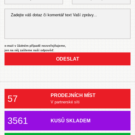
e-mail v žádném případě nezveřejňujeme,
jen na něj zašleme naši odpověď.
ODESLAT
PRODEJNÍCH MÍST
57
V partnerské síti
3561
KUSŮ SKLADEM