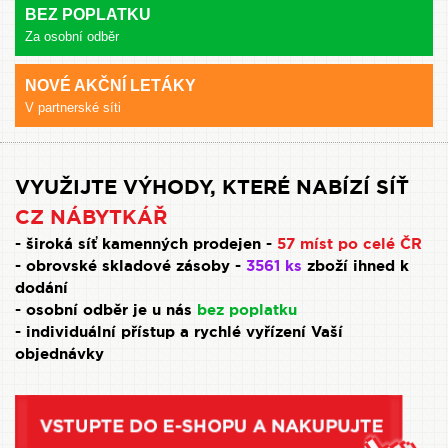
BEZ POPLATKU
Za osobní odběr
NOVÉ AKČNÍ LETÁKY
V partnerské síti
VYUŽIJTE VÝHODY, KTERÉ NABÍZÍ SÍŤ
CZ NÁBYTKÁŘ
- široká síť kamenných prodejen -
57 míst po celé ČR
- obrovské skladové zásoby -
3561 ks
zboží ihned k
dodání
- osobní odběr je u nás
bez poplatku
- individuální přístup a rychlé vyřízení Vaší
objednávky