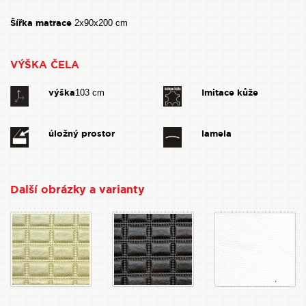
Šířka matrace
2x90x200 cm
VÝŠKA ČELA
výška
Imitace kůže
103 cm
úložný prostor
lamela
Další obrázky a varianty