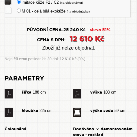
imitace kůže F2 / C2
(na objednávku)
M 01 - celá bílá ekokůže
(na objednávku)
PŮVODNÍ CENA:
25 240 Kč
- sleva 51%
12 610 Kč
CENA S DPH:
Zboží již nelze objednat.
Nejnižší cena posledních 30 dní: 12 610 Kč (0%)
PARAMETRY
šířka
výška
188 cm
103 cm
hloubka
výška sedu
225 cm
59 cm
Čalouněná
Dodáváno v demontovaném
stavu - rozklad