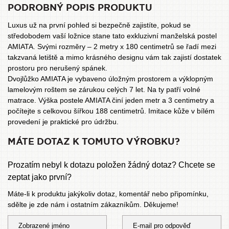
PODROBNÝ POPIS PRODUKTU
Luxus už na první pohled si bezpečně zajistíte, pokud se
středobodem vaší ložnice stane tato exkluzivní manželská postel
AMIATA. Svými rozměry – 2 metry x 180 centimetrů se řadí mezi
takzvaná letiště a mimo krásného designu vám tak zajistí dostatek
prostoru pro nerušený spánek.
Dvojlůžko AMIATA je vybaveno úložným prostorem a výklopným
lamelovým roštem se zárukou celých 7 let. Na ty patří
volné
matrace
. Výška postele AMIATA činí jeden metr a 3 centimetry a
počítejte s celkovou šířkou 188 centimetrů. Imitace kůže v bílém
provedení je praktické pro údržbu.
MÁTE DOTAZ K TOMUTO VÝROBKU?
Prozatím nebyl k dotazu položen žádný dotaz? Chcete se
zeptat jako první?
Máte-li k produktu jakýkoliv dotaz, komentář nebo připomínku,
sdělte je zde nám i ostatním zákazníkům. Děkujeme!