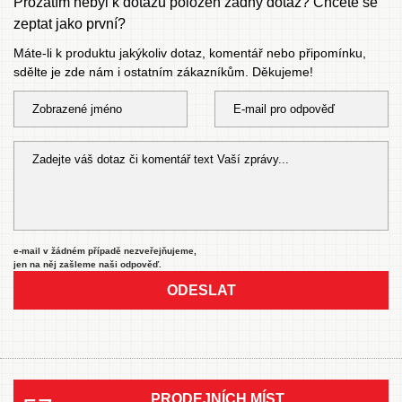
Prozatím nebyl k dotazu položen žádný dotaz? Chcete se
zeptat jako první?
Máte-li k produktu jakýkoliv dotaz, komentář nebo připomínku,
sdělte je zde nám i ostatním zákazníkům. Děkujeme!
e-mail v žádném případě nezveřejňujeme,
jen na něj zašleme naši odpověď.
ODESLAT
PRODEJNÍCH MÍST