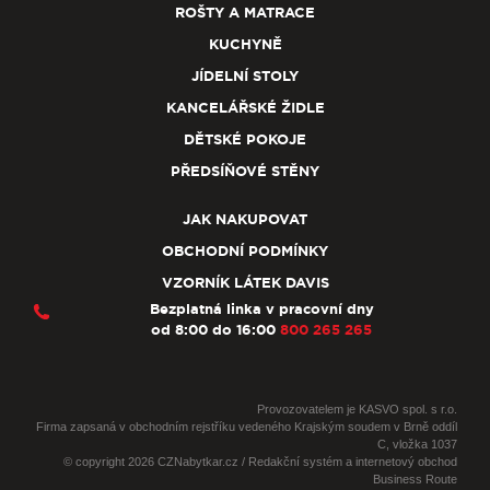
ROŠTY A MATRACE
KUCHYNĚ
JÍDELNÍ STOLY
KANCELÁŘSKÉ ŽIDLE
DĚTSKÉ POKOJE
PŘEDSÍŇOVÉ STĚNY
JAK NAKUPOVAT
OBCHODNÍ PODMÍNKY
VZORNÍK LÁTEK DAVIS
Bezplatná linka v pracovní dny
od 8:00 do 16:00
800 265 265
Provozovatelem je KASVO spol. s r.o.
Firma zapsaná v obchodním rejstříku vedeného Krajským soudem v Brně oddíl
C, vložka 1037
© copyright 2026 CZNabytkar.cz / Redakční systém a internetový obchod
Business Route