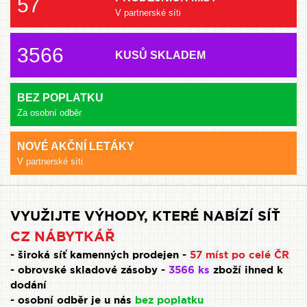
57
V partnerské síti
3566
KUSŮ SKLADEM
BEZ POPLATKU
Za osobní odběr
NOVÉ AKČNÍ LETÁKY
V partnerské síti
VYUŽIJTE VÝHODY, KTERÉ NABÍZÍ SÍŤ
CZ NÁBYTKÁŘ
- široká síť kamenných prodejen -
57 míst po celé ČR
- obrovské skladové zásoby -
3566 ks
zboží ihned k
dodání
- osobní odběr je u nás
bez poplatku