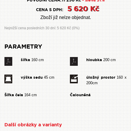
PŮVODNÍ CENA:
11 250 Kč
- sleva 51%
5 620 Kč
CENA S DPH:
Zboží již nelze objednat.
Nejnižší cena posledních 30 dní: 5 620 Kč (0%)
PARAMETRY
šířka
hloubka
160 cm
200 cm
výška sedu
úložný prostor
45 cm
160 x
200cm
Šířka čela
Čalouněná
164 cm
Další obrázky a varianty