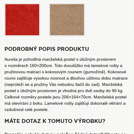
PODROBNÝ POPIS PRODUKTU
Aurelia je pohodlná manželská postel s úložným prostorem
o rozměrech 160×200cm. Toto dvoulůžko má lamelové rošty a
pružinovou matraci s kokosovým rounem (gumožíně). Kokosové
rouno zajišťuje vysokou nosnost a dlouhou užitnou dobu matrace
(neproleží se a pružiny Vás nebudou tlačit do zad). Manželská
postel s úložným prostorem je vhodná pro dvě osoby do 90 kg.
Celkové rozměry postele jsou 206×164×70cm. Manželská postel
má otevírání z boku. Lamelové rošty zajišťují dokonalé větrání a
vzdušnost celé postele.
MÁTE DOTAZ K TOMUTO VÝROBKU?