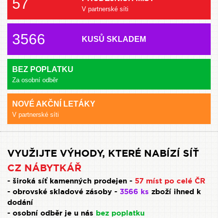
57
V partnerské síti
3566
KUSŮ SKLADEM
BEZ POPLATKU
Za osobní odběr
NOVÉ AKČNÍ LETÁKY
V partnerské síti
VYUŽIJTE VÝHODY, KTERÉ NABÍZÍ SÍŤ
CZ NÁBYTKÁŘ
- široká síť kamenných prodejen -
57 míst po celé ČR
- obrovské skladové zásoby -
3566 ks
zboží ihned k
dodání
- osobní odběr je u nás
bez poplatku