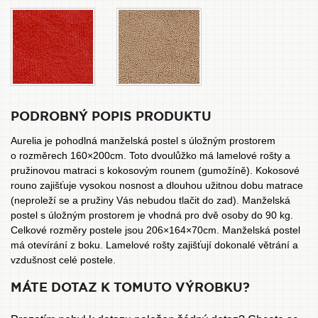
PODROBNÝ POPIS PRODUKTU
Aurelia je pohodlná manželská postel s úložným prostorem
o rozměrech 160×200cm. Toto dvoulůžko má lamelové rošty a
pružinovou matraci s kokosovým rounem (gumožíně). Kokosové
rouno zajišťuje vysokou nosnost a dlouhou užitnou dobu matrace
(neproleží se a pružiny Vás nebudou tlačit do zad). Manželská
postel s úložným prostorem je vhodná pro dvě osoby do 90 kg.
Celkové rozměry postele jsou 206×164×70cm. Manželská postel
má otevírání z boku. Lamelové rošty zajišťují dokonalé větrání a
vzdušnost celé postele.
MÁTE DOTAZ K TOMUTO VÝROBKU?