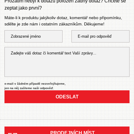
Prozatím nebyl k dotazu položen žádný dotaz? Chcete se
zeptat jako první?
Máte-li k produktu jakýkoliv dotaz, komentář nebo připomínku,
sdělte je zde nám i ostatním zákazníkům. Děkujeme!
e-mail v žádném případě nezveřejňujeme,
jen na něj zašleme naši odpověď.
ODESLAT
PRODEJNÍCH MÍST