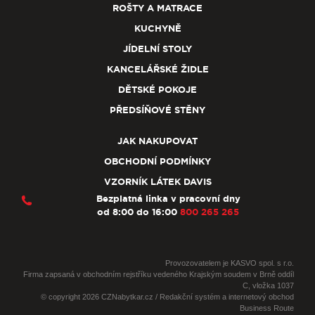
ROŠTY A MATRACE
KUCHYNĚ
JÍDELNÍ STOLY
KANCELÁŘSKÉ ŽIDLE
DĚTSKÉ POKOJE
PŘEDSÍŇOVÉ STĚNY
JAK NAKUPOVAT
OBCHODNÍ PODMÍNKY
VZORNÍK LÁTEK DAVIS
Bezplatná linka v pracovní dny
od 8:00 do 16:00
800 265 265
Provozovatelem je KASVO spol. s r.o.
Firma zapsaná v obchodním rejstříku vedeného Krajským soudem v Brně oddíl
C, vložka 1037
© copyright 2026 CZNabytkar.cz / Redakční systém a internetový obchod
Business Route