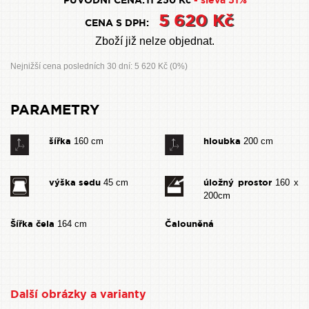
PŮVODNÍ CENA:
11 250 Kč
- sleva 51%
5 620 Kč
CENA S DPH:
Zboží již nelze objednat.
Nejnižší cena posledních 30 dní: 5 620 Kč (0%)
PARAMETRY
šířka
hloubka
160 cm
200 cm
výška sedu
úložný prostor
45 cm
160 x
200cm
Šířka čela
Čalouněná
164 cm
Další obrázky a varianty