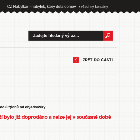
CZ Nábytkář - nábytek, který dělá domov
/ všechny kontakty
ZPĚT DO ČÁSTI
 do 8 týdnů od objednávky
í bylo již doprodáno a nelze jej v současné době
.