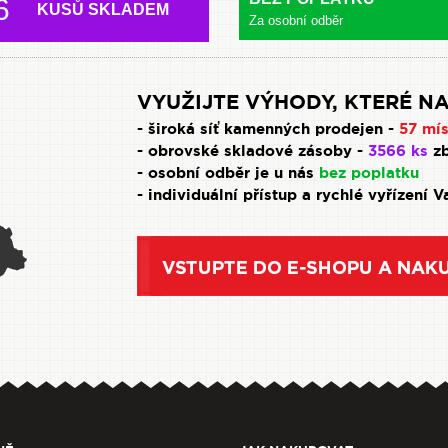
6
KUSŮ SKLADEM
Za osobní odběr
VYUŽIJTE VÝHODY, KTERÉ NA
- široká síť kamenných prodejen -
57 mís
- obrovské skladové zásoby -
3566 ks
zb
- osobní odběr je u nás
bez poplatku
- individuální přístup a rychlé vyřízení 