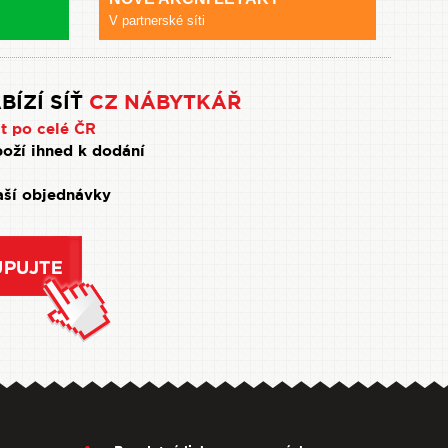
V partnerské síti
BÍZÍ SÍŤ
CZ NÁBYTKÁŘ
t po celé ČR
oží ihned k dodání
Vaší objednávky