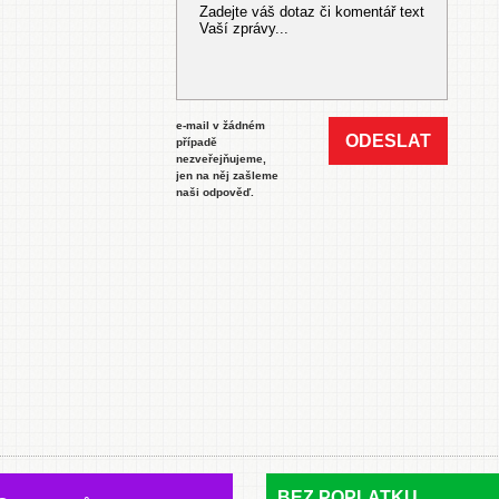
e-mail v žádném
ODESLAT
případě
nezveřejňujeme,
jen na něj zašleme
naši odpověď.
BEZ POPLATKU