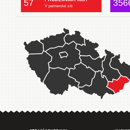
57
356
V partnerské síti