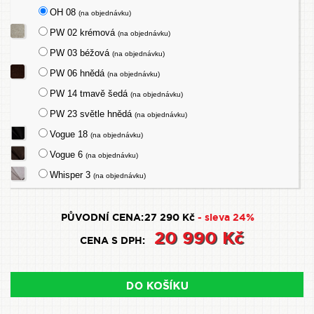
OH 08
(na objednávku)
PW 02 krémová
(na objednávku)
PW 03 béžová
(na objednávku)
PW 06 hnědá
(na objednávku)
PW 14 tmavě šedá
(na objednávku)
PW 23 světle hnědá
(na objednávku)
Vogue 18
(na objednávku)
Vogue 6
(na objednávku)
Whisper 3
(na objednávku)
PŮVODNÍ CENA:
27 290 Kč
- sleva 24%
20 990 Kč
CENA S DPH: