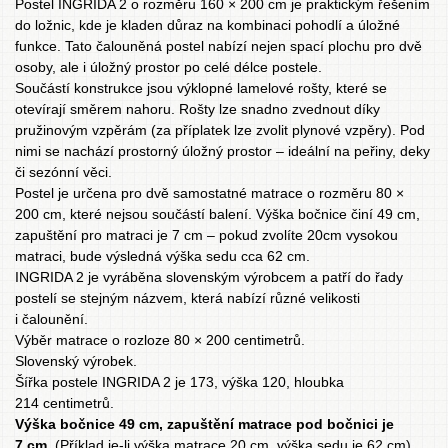
Postel INGRIDA 2 o rozměru 160 × 200 cm je praktickým řešením
do ložnic, kde je kladen důraz na kombinaci pohodlí a úložné
funkce. Tato čalouněná postel nabízí nejen spací plochu pro dvě
osoby, ale i úložný prostor po celé délce postele.
Součástí konstrukce jsou výklopné lamelové rošty, které se
otevírají směrem nahoru. Rošty lze snadno zvednout díky
pružinovým vzpěrám (za příplatek lze zvolit plynové vzpěry). Pod
nimi se nachází prostorný úložný prostor – ideální na peřiny, deky
či sezónní věci.
Postel je určena pro dvě samostatné matrace o rozměru 80 ×
200 cm, které nejsou součástí balení. Výška bočnice činí 49 cm,
zapuštění pro matraci je 7 cm – pokud zvolíte 20cm vysokou
matraci, bude výsledná výška sedu cca 62 cm.
INGRIDA 2 je vyráběna slovenským výrobcem a patří do řady
postelí se stejným názvem, která nabízí různé velikosti
i čalounění.
Výběr
matrace
o rozloze 80 × 200 centimetrů.
Slovenský výrobek.
Šířka postele INGRIDA 2 je 173, výška 120, hloubka
214 centimetrů.
Výška bočnice 49 cm, zapuštění matrace pod bočnici je
7 cm.
(Příklad je-li výška matrace 20 cm, výška sedu je 62 cm).