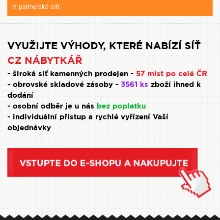
V partnerské síti
VYUŽIJTE VÝHODY, KTERÉ NABÍZÍ SÍŤ
CZ NÁBYTKÁŘ
- široká síť kamenných prodejen -
57 míst po celé ČR
- obrovské skladové zásoby -
3561 ks
zboží ihned k
dodání
- osobní odběr je u nás
bez poplatku
- individuální přístup a rychlé vyřízení Vaší
objednávky