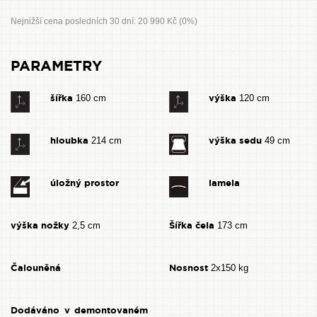
Nejnižší cena posledních 30 dní: 20 990 Kč (0%)
PARAMETRY
šířka
výška
160 cm
120 cm
hloubka
výška sedu
214 cm
49 cm
úložný prostor
lamela
výška nožky
Šířka čela
2,5 cm
173 cm
Čalouněná
Nosnost
2x150 kg
Dodáváno v demontovaném