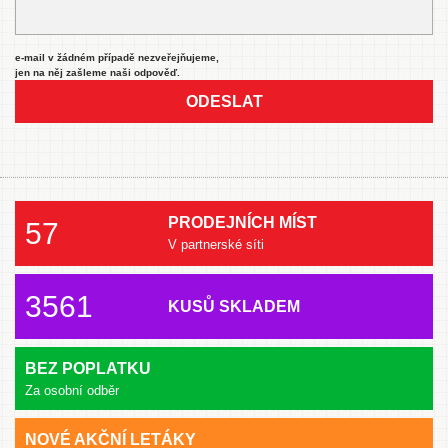
e-mail v žádném případě nezveřejňujeme,
jen na něj zašleme naši odpověď.
ODESLAT
PRODEJNÍCH MÍST
57
V partnerské síti
3561
KUSŮ SKLADEM
BEZ POPLATKU
Za osobní odběr
NOVÉ AKČNÍ LETÁKY