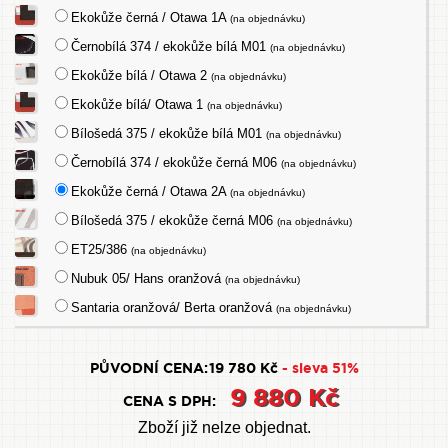
Ekokůže černá / Otawa 1A
(na objednávku)
Černobílá 374 / ekokůže bílá M01
(na objednávku)
Ekokůže bílá / Otawa 2
(na objednávku)
Ekokůže bílá/ Otawa 1
(na objednávku)
Bílošedá 375 / ekokůže bílá M01
(na objednávku)
Černobílá 374 / ekokůže černá M06
(na objednávku)
Ekokůže černá / Otawa 2A
(na objednávku)
Bílošedá 375 / ekokůže černá M06
(na objednávku)
ET25/386
(na objednávku)
Nubuk 05/ Hans oranžová
(na objednávku)
Santaria oranžová/ Berta oranžová
(na objednávku)
PŮVODNÍ CENA:
19 780 Kč
- sleva 51%
9 880 Kč
CENA S DPH:
Zboží již nelze objednat.