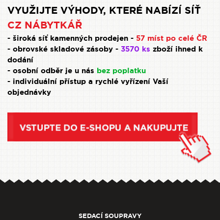
VYUŽIJTE VÝHODY, KTERÉ NABÍZÍ SÍŤ
CZ NÁBYTKÁŘ
- široká síť kamenných prodejen -
57 míst po celé ČR
- obrovské skladové zásoby -
3570 ks
zboží ihned k
dodání
- osobní odběr je u nás
bez poplatku
- individuální přístup a rychlé vyřízení Vaší
objednávky
SEDACÍ SOUPRAVY