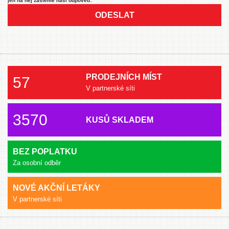
jen na něj zašleme naši odpověď.
ODESLAT
PRODEJNÍCH MÍST
57
V partnerské síti
3570
KUSŮ SKLADEM
BEZ POPLATKU
Za osobní odběr
NOVÉ AKČNÍ LETÁKY
V partnerské síti