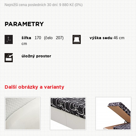
Nejnižší cena posledních 30 dní: 9 880 Kč (0%)
PARAMETRY
šířka
výška sedu
170 (čelo 207)
46 cm
cm
úložný prostor
Další obrázky a varianty