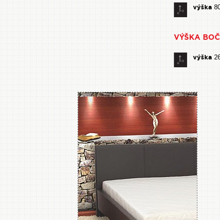
výška
8
VÝŠKA BOČ
výška
2