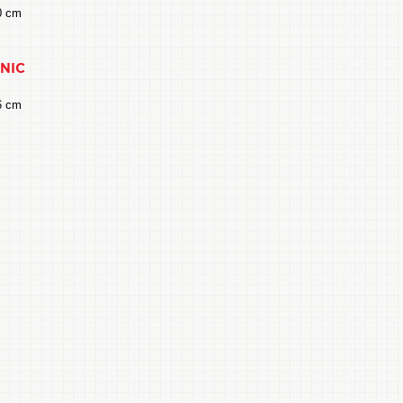
0 cm
NIC
6 cm