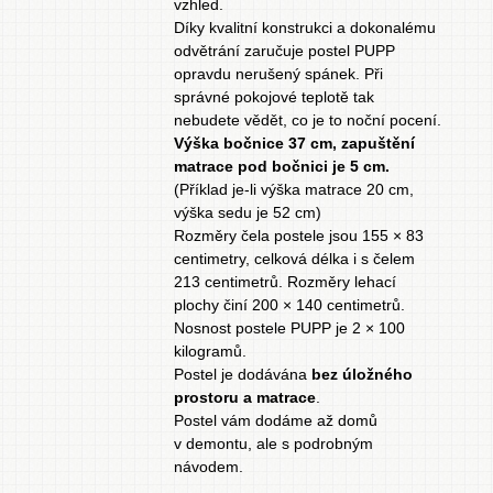
vzhled.
Díky kvalitní konstrukci a dokonalému
odvětrání zaručuje postel PUPP
opravdu nerušený spánek. Při
správné pokojové teplotě tak
nebudete vědět, co je to noční pocení.
Výška bočnice 37 cm, zapuštění
matrace pod bočnici je 5 cm.
(Příklad je-li výška matrace 20 cm,
výška sedu je 52 cm)
Rozměry čela postele jsou 155 × 83
centimetry, celková délka i s čelem
213 centimetrů. Rozměry lehací
plochy činí 200 × 140 centimetrů.
Nosnost postele PUPP je 2 × 100
kilogramů.
Postel je dodávána
bez úložného
prostoru a matrace
.
Postel vám dodáme až domů
v demontu, ale s podrobným
návodem.