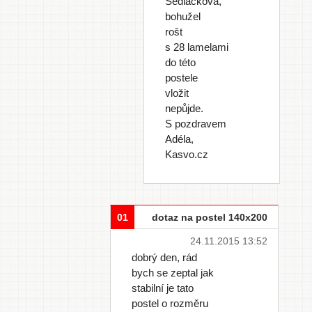
Sedláčková,
bohužel
rošt
s 28 lamelami
do této
postele
vložit
nepůjde.
S pozdravem
Adéla,
Kasvo.cz
01
dotaz na postel 140x200
24.11.2015 13:52
dobrý den, rád
bych se zeptal jak
stabilní je tato
postel o rozměru