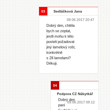
03
Sedláčková Jana
08.06.2017 20:47
Dobrý den, chtěla
bych se zeptat,
jestli mohu k této
posteli požadovat
jiný lamelový rošt,
konkrétně
s 28 lamelami?
Děkuji.
04
Podpora CZ Nábytkář
Dobrý den
09.06.2017 09:12
paní