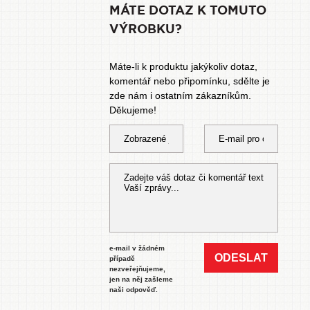
MÁTE DOTAZ K TOMUTO
VÝROBKU?
Máte-li k produktu jakýkoliv dotaz,
komentář nebo připomínku, sdělte je
zde nám i ostatním zákazníkům.
Děkujeme!
e-mail v žádném
ODESLAT
případě
nezveřejňujeme,
jen na něj zašleme
naši odpověď.