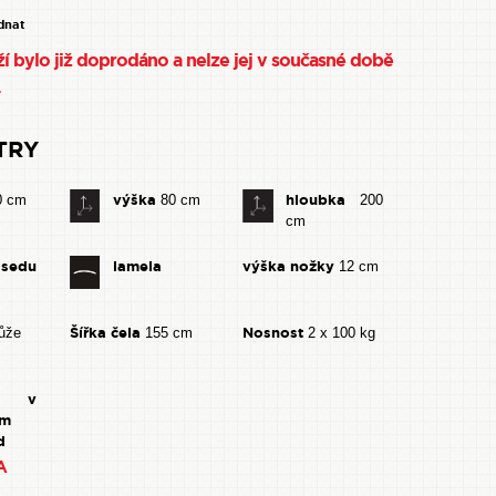
ednat
í bylo již doprodáno a nelze jej v současné době
.
TRY
výška
hloubka
0 cm
80 cm
200
cm
sedu
lamela
výška nožky
12 cm
Šířka čela
Nosnost
ůže
155 cm
2 x 100 kg
o v
ém
d
A