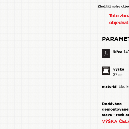
Zboží již nelze obj
Toto zbož
objednat
PARAME
šířka
14
výška 
37 cm
materiál
Eko k
Dodáván
demontovan
stavu - rozkla
VÝŠKA ČEL