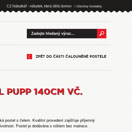
CZ Nábytkář - nábytek, který dělá domov
/ všechny kontakty
ZPĚT DO ČÁSTI ČALOUNĚNÉ POSTELE
L PUPP 140CM VČ.
á postel s čelem. Kvalitní provedení zajišťuje příjemný
ivotnost. Postel je dodávána s roštem bez matrace.