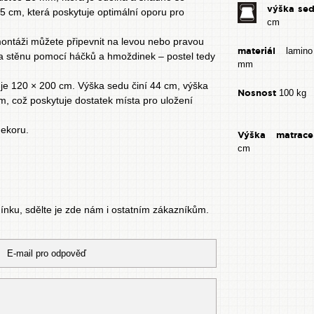
výška se
15 cm, která poskytuje optimální oporu pro
cm
 montáži můžete připevnit na levou nebo pravou
materiál
lamin
na stěnu pomocí háčků a hmoždinek – postel tedy
mm
 je 120 × 200 cm. Výška sedu činí 44 cm, výška
Nosnost
100 kg
, což poskytuje dostatek místa pro uložení
dekoru.
Výška matrace
cm
mínku, sdělte je zde nám i ostatním zákazníkům.