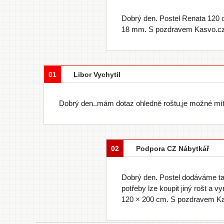
Dobrý den. Postel Renata 120 c
18 mm. S pozdravem Kasvo.cz
01
Libor Vychytil
Dobrý den..mám dotaz ohledně roštu,je možné mít r
02
Podpora CZ Nábytkář
Dobrý den. Postel dodáváme tak
potřeby lze koupit jiný rošt a vy
120 × 200 cm. S pozdravem K