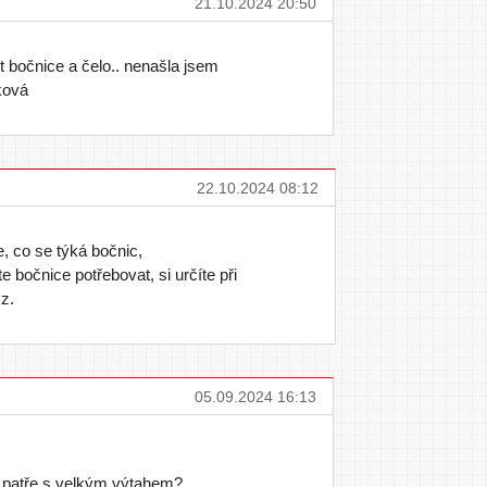
21.10.2024 20:50
t bočnice a čelo.. nenašla jsem
lková
22.10.2024 08:12
, co se týká bočnic,
očnice potřebovat, si určíte při
z.
05.09.2024 16:13
 patře s velkým výtahem?