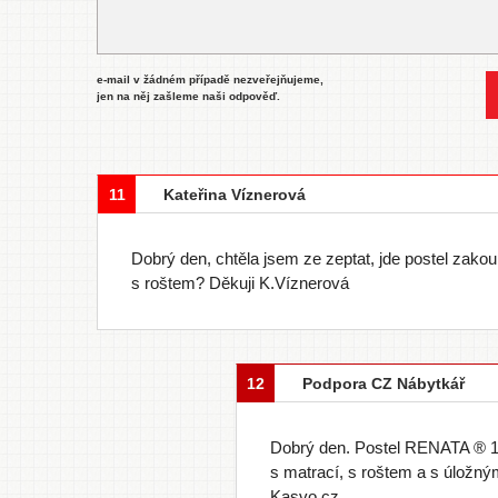
e-mail v žádném případě nezveřejňujeme,
jen na něj zašleme naši odpověď.
11
Kateřina Víznerová
Dobrý den, chtěla jsem ze zeptat, jde postel zako
s roštem? Děkuji K.Víznerová
12
Podpora CZ Nábytkář
Dobrý den. Postel RENATA ® 
s matrací, s roštem a s úložn
Kasvo.cz.