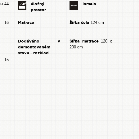
du
úložný
lamela
44
prostor
Matrace
Šířka čela
o 16
124 cm
Dodáváno v
Šířka matrace
120 x
demontovaném
200 cm
stavu - rozklad
15