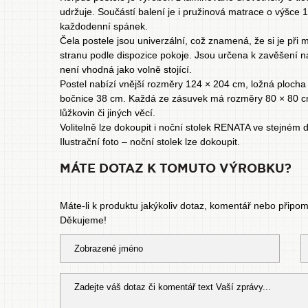
udržuje. Součástí balení je i pružinová matrace o výšce 
každodenní spánek.
Čela postele jsou univerzální, což znamená, že si je při
stranu podle dispozice pokoje. Jsou určena k zavěšení 
není vhodná jako volně stojící.
Postel nabízí vnější rozměry 124 × 204 cm, ložná plocha
bočnice 38 cm. Každá ze zásuvek má rozměry 80 × 80 cm
lůžkovin či jiných věcí.
Volitelně lze dokoupit i noční stolek RENATA ve stejném 
Ilustrační foto – noční stolek lze dokoupit.
MÁTE DOTAZ K TOMUTO VÝROBKU?
Máte-li k produktu jakýkoliv dotaz, komentář nebo připo
Děkujeme!