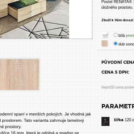
Postel RENATA® 12
úložného prostoru
Zboží k Vám dorazí
bílá
skla
(
dub so
PŮVODNÍ CENA
CENA S DPH:
Nejnižší cena posle
PARAMET
denní spaní v menších pokojích. Je vhodná jak
šířka
120 
řit prostorem. Tato varianta zahrnuje lamelový
né prostory.
oušťce 16 mm, která je odolná a snadno se