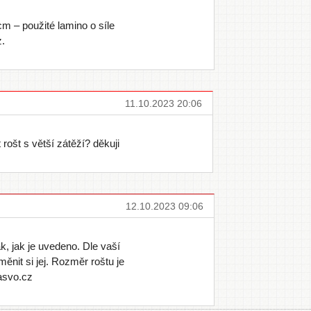
m – použité lamino o síle
.
11.10.2023 20:06
ošt s větší zátěží? děkuji
12.10.2023 09:06
, jak je uvedeno. Dle vaší
měnit si jej. Rozměr roštu je
asvo.cz