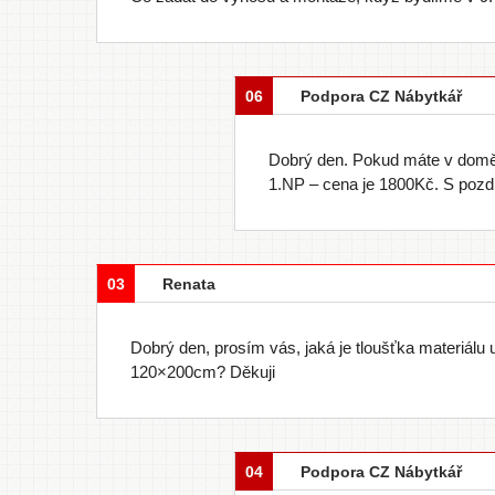
06
Podpora CZ Nábytkář
Dobrý den. Pokud máte v domě 
1.NP – cena je 1800Kč. S poz
03
Renata
Dobrý den, prosím vás, jaká je tloušťka materiálu 
120×200cm? Děkuji
04
Podpora CZ Nábytkář