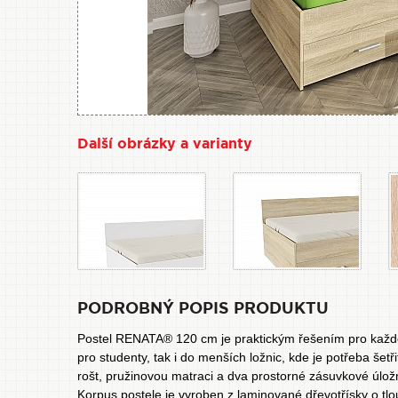
Další obrázky a varianty
PODROBNÝ POPIS PRODUKTU
Postel RENATA® 120 cm je praktickým řešením pro každo
pro studenty, tak i do menších ložnic, kde je potřeba šet
rošt, pružinovou matraci a dva prostorné zásuvkové úlož
Korpus postele je vyroben z laminované dřevotřísky o tl