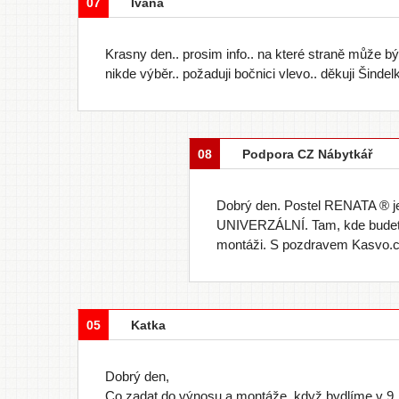
07
Ivana
Krasny den.. prosim info.. na které straně může bý
nikde výběr.. požaduji bočnici vlevo.. děkuji Šinde
08
Podpora CZ Nábytkář
Dobrý den. Postel RENATA ® je
UNIVERZÁLNÍ. Tam, kde budete b
montáži. S pozdravem Kasvo.c
05
Katka
Dobrý den,
Co zadat do výnosu a montáže, když bydlíme v 9.