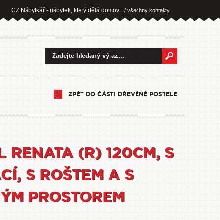
CZ Nábytkář - nábytek, který dělá domov
/ všechny kontakty
ZPĚT DO ČÁSTI DŘEVĚNÉ POSTELE
 RENATA (R) 120CM, S
Í, S ROŠTEM A S
ÝM PROSTOREM