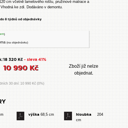
0 cm včetně lamelového roštu, pružinové matrace a
. Vhodná ke zdi. Dodáváno v demontu.
 do 8 týdnů od objednávky
dem
)
noma
(na objednávku)
:
18 320 Kč
- sleva 41%
10 990 Kč
Zboží již nelze
objednat.
dních 30 dní: 10 990 Kč (0%)
RY
výška
hloubka
cm
68,5 cm
204
cm