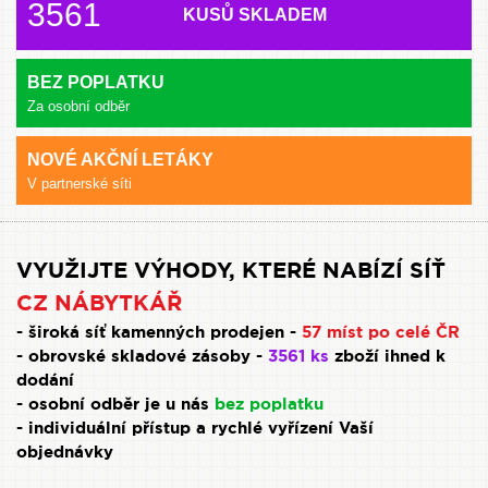
3561
KUSŮ SKLADEM
BEZ POPLATKU
Za osobní odběr
NOVÉ AKČNÍ LETÁKY
V partnerské síti
VYUŽIJTE VÝHODY, KTERÉ NABÍZÍ SÍŤ
CZ NÁBYTKÁŘ
- široká síť kamenných prodejen -
57 míst po celé ČR
- obrovské skladové zásoby -
3561 ks
zboží ihned k
dodání
- osobní odběr je u nás
bez poplatku
- individuální přístup a rychlé vyřízení Vaší
objednávky