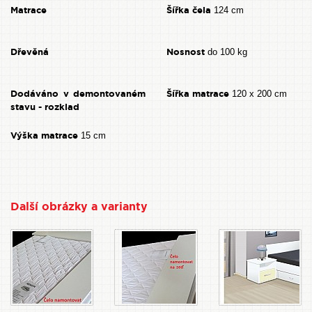
Matrace
Šířka čela
124 cm
Dřevěná
Nosnost
do 100 kg
Dodáváno v demontovaném
Šířka matrace
120 x 200 cm
stavu - rozklad
Výška matrace
15 cm
Další obrázky a varianty