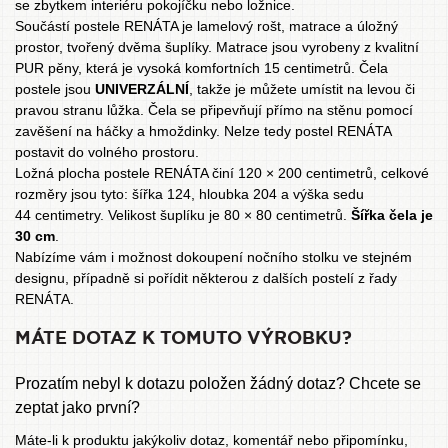
se zbytkem interiéru pokojíčku nebo ložnice.
Součástí postele RENÁTA je lamelový rošt, matrace a úložný
prostor, tvořený dvěma šuplíky. Matrace jsou vyrobeny z kvalitní
PUR pěny, která je vysoká komfortních 15 centimetrů. Čela
postele jsou
UNIVERZÁLNÍ
, takže je můžete umístit na levou či
pravou stranu lůžka. Čela se připevňují přímo na stěnu pomocí
zavěšení na háčky a hmoždinky. Nelze tedy postel RENÁTA
postavit do volného prostoru.
Ložná plocha postele RENÁTA činí 120 × 200 centimetrů, celkové
rozměry jsou tyto: šířka 124, hloubka 204 a výška sedu
44 centimetry. Velikost šuplíku je 80 × 80 centimetrů.
Šířka čela je
30 cm
.
Nabízíme vám i možnost dokoupení nočního stolku ve stejném
designu, případně si pořídit
některou z dalších postelí z řady
RENÁTA
.
MÁTE DOTAZ K TOMUTO VÝROBKU?
Prozatím nebyl k dotazu položen žádný dotaz? Chcete se
zeptat jako první?
Máte-li k produktu jakýkoliv dotaz, komentář nebo připomínku,