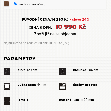
ořech
(na objednávku)
PŮVODNÍ CENA:
14 290 Kč
- sleva 24%
10 990 Kč
CENA S DPH:
Zboží již nelze objednat.
Nejnižší cena posledních 30 dní: 10 990 Kč (0%)
PARAMETRY
šířka
hloubka
120 cm
204 cm
výška sedu
úložný prostor
44 cm
lamela
materiál
lamino 20 mm