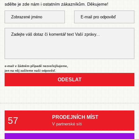
sdělte je zde nám i ostatním zákazníkům. Děkujeme!
e-mail v žádném případě nezveřejňujeme,
jen na něj zašleme naši odpověď.
ODESLAT
PRODEJNÍCH MÍST
57
V partnerské síti