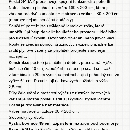
Postel SABA 2 představuje spojení funkčnosti a pohodlí.
Nabízí ložnou plochu o rozměru 160 × 200 cm, která je
vhodná pro dvě samostatné matrace o velikosti 80 × 200 cm
(matrace nejsou součástí dodávky).
Součástí postele jsou výklopné lamelové rošty, které
umožňují přístup do velkého úložného prostoru – ideálního
pro uložení lůžkovin, sezónního oblečení nebo jiných věcí.
Rošty se zvedají pomocí pružinových vzpěr, případně lze
zvolit plynové vzpěry za příplatek pro ještě snadnější
manipulaci.
Konstrukce postele je stabilní a dobře zpracovaná. Výška
bočnice činí 49 cm, zapuštění matrace je cca 8 cm, což
v kombinaci s 20cm vysokou matrací zajistí pohodlný sed ve
výšce 61 cm. Postel stojí na kovových nožkách o výšce
2,5 cm.
Díky čalounění a možnosti výběru z různých barevných
variant je možné postel sladit s jakýmkoli stylem ložnice.
Postel je dodávána
bez matrace
.
Výběr
matrace
o rozloze 80 × 200 cm.
Slovenský výrobek.
Výška bočnice 49 cm, zapuštění matrace pod bočnici je
8 cm.
(Příklad je-li výška matrace 20 cm, výška sedu je