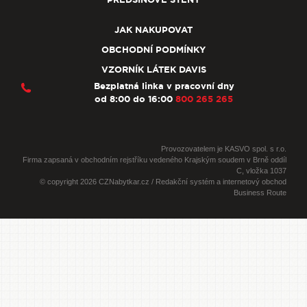
JAK NAKUPOVAT
OBCHODNÍ PODMÍNKY
VZORNÍK LÁTEK DAVIS
Bezplatná linka v pracovní dny
od 8:00 do 16:00
800 265 265
Provozovatelem je KASVO spol. s r.o.
Firma zapsaná v obchodním rejstříku vedeného Krajským soudem v Brně oddíl
C, vložka 1037
© copyright 2026 CZNabytkar.cz / Redakční systém a internetový obchod
Business Route