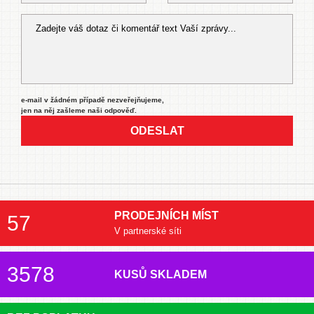
e-mail v žádném případě nezveřejňujeme,
jen na něj zašleme naši odpověď.
ODESLAT
PRODEJNÍCH MÍST
57
V partnerské síti
3578
KUSŮ SKLADEM