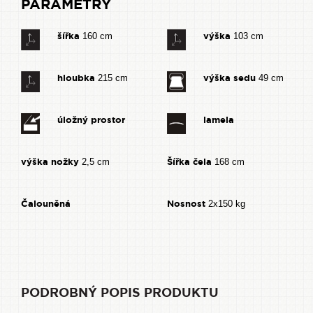
PARAMETRY
šířka
výška
160 cm
103 cm
hloubka
výška sedu
215 cm
49 cm
úložný prostor
lamela
výška nožky
Šířka čela
2,5 cm
168 cm
Čalouněná
Nosnost
2x150 kg
PODROBNÝ POPIS PRODUKTU