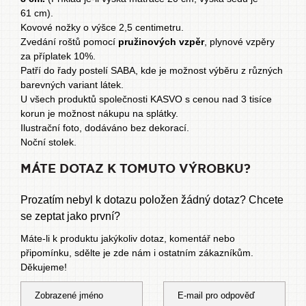
61 cm).
Kovové nožky o výšce 2,5 centimetru.
Zvedání roštů pomocí
pružinových vzpěr
, plynové vzpěry
za příplatek 10%.
Patří do řady
postelí SABA
, kde je možnost výběru z různých
barevných variant látek.
U všech produktů společnosti KASVO s cenou nad 3 tisíce
korun je možnost
nákupu na splátky
.
Ilustrační foto, dodáváno bez dekorací.
Noční stolek
.
MÁTE DOTAZ K TOMUTO VÝROBKU?
Prozatím nebyl k dotazu položen žádný dotaz? Chcete
se zeptat jako první?
Máte-li k produktu jakýkoliv dotaz, komentář nebo
připomínku, sdělte je zde nám i ostatním zákazníkům.
Děkujeme!