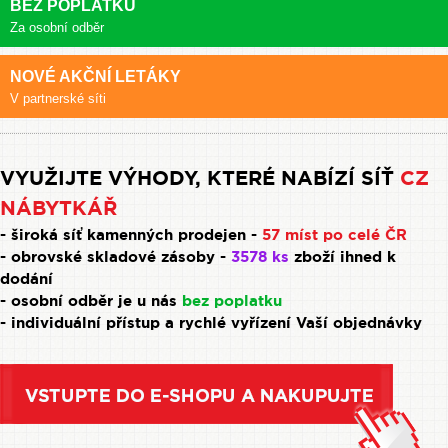
BEZ POPLATKU
Za osobní odběr
NOVÉ AKČNÍ LETÁKY
V partnerské síti
VYUŽIJTE VÝHODY, KTERÉ NABÍZÍ SÍŤ
CZ
NÁBYTKÁŘ
- široká síť kamenných prodejen -
57 míst po celé ČR
- obrovské skladové zásoby -
3578 ks
zboží ihned k
dodání
- osobní odběr je u nás
bez poplatku
- individuální přístup a rychlé vyřízení Vaší objednávky