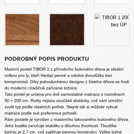
PODROBNÝ POPIS PRODUKTU
Masivní postel TIBOR 1 z přírodního bukového dřeva je ideální
volbou pro ty, kteří hledají pevné a odolné dvoulůžko bez
kompromisů. Díky jednoduchému designu z čistého dřeva se hodí
do moderní i tradičně zařízené ložnice.
Tato postel je určena pro dvě samostatné matrace o rozměrech
90 × 200 cm. Rošty nejsou součástí dodávky, což vám umožní
zvolit typ podle vlastních potřeb. Stejně tak si můžete vybrat
matrace podle své preference pohodlí.
Rám postele je vyroben z masivního lakovaného bukového dřeva.
Jeho kvalita zaručuje stabilitu a dlouhou životnost. Tloušťka
bočnic je 2,7 cm, což zajišťuje pevnou konstrukci. Výška ložné