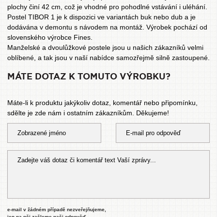
plochy činí 42 cm, což je vhodné pro pohodlné vstávání i uléhání.
Postel TIBOR 1 je k dispozici ve variantách buk nebo dub a je
dodávána v demontu s návodem na montáž. Výrobek pochází od
slovenského výrobce Fines.
Manželské a dvoulůžkové postele
jsou u našich zákazníků velmi
oblíbené, a tak jsou v naší nabídce samozřejmě silně zastoupené.
MÁTE DOTAZ K TOMUTO VÝROBKU?
Máte-li k produktu jakýkoliv dotaz, komentář nebo připomínku,
sdělte je zde nám i ostatním zákazníkům. Děkujeme!
e-mail v žádném případě nezveřejňujeme,
jen na něj zašleme naši odpověď.