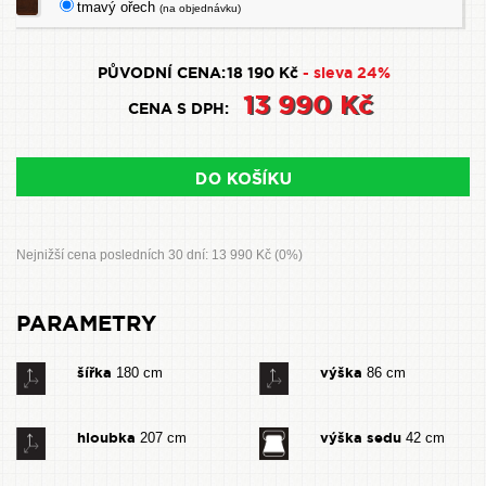
tmavý ořech
(na objednávku)
PŮVODNÍ CENA:
18 190 Kč
- sleva 24%
13 990 Kč
CENA S DPH:
Nejnižší cena posledních 30 dní: 13 990 Kč (0%)
PARAMETRY
šířka
výška
180 cm
86 cm
hloubka
výška sedu
207 cm
42 cm