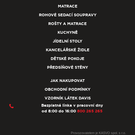
MATRACE
ROHOVÉ SEDACÍ SOUPRAVY
ROŠTY A MATRACE
KUCHYNĚ
JÍDELNÍ STOLY
KANCELÁŘSKÉ ŽIDLE
DĚTSKÉ POKOJE
PŘEDSÍŇOVÉ STĚNY
JAK NAKUPOVAT
OBCHODNÍ PODMÍNKY
VZORNÍK LÁTEK DAVIS
Bezplatná linka v pracovní dny
od 8:00 do 16:00
800 265 265
Provozovatelem je KASVO spol. s r.o.