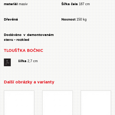
materiál
Šířka čela
masiv
187 cm
Dřevěná
Nosnost
150 kg
Dodáváno v demontovaném
stavu - rozklad
TLOUŠŤKA BOČNIC
šířka
2,7 cm
Další obrázky a varianty