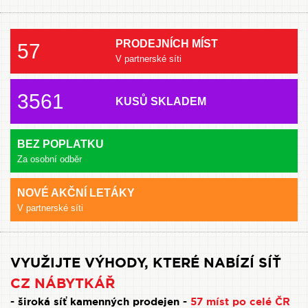
PRODEJNÍCH MÍST
57
V partnerské síti
3561
KUSŮ SKLADEM
BEZ POPLATKU
Za osobní odběr
NOVÉ AKČNÍ LETÁKY
V partnerské síti
VYUŽIJTE VÝHODY, KTERÉ NABÍZÍ SÍŤ
CZ NÁBYTKÁŘ
- široká síť kamenných prodejen -
57 míst po celé ČR