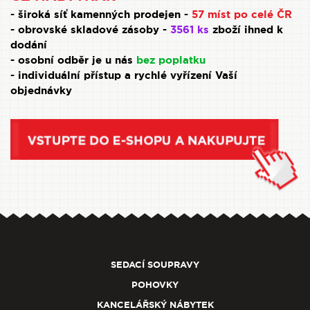
- široká síť kamenných prodejen -
57 míst po celé ČR
- obrovské skladové zásoby -
3561 ks
zboží ihned k
dodání
- osobní odběr je u nás
bez poplatku
- individuální přístup a rychlé vyřízení Vaší
objednávky
SEDACÍ SOUPRAVY
POHOVKY
KANCELÁŘSKÝ NÁBYTEK