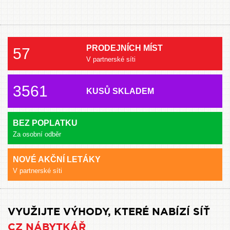
PRODEJNÍCH MÍST
57
V partnerské síti
3561
KUSŮ SKLADEM
BEZ POPLATKU
Za osobní odběr
NOVÉ AKČNÍ LETÁKY
V partnerské síti
VYUŽIJTE VÝHODY, KTERÉ NABÍZÍ SÍŤ
CZ NÁBYTKÁŘ