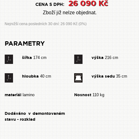
26 090 Kč
CENA S DPH:
Zboží již nelze objednat.
Nejnižší cena posledních 30 dní: 26 090 Kč (0%)
PARAMETRY
šířka
výška
174 cm
216 cm
hloubka
výška sedu
40 cm
35 cm
materiál
Nosnost
lamino
110 kg
Dodáváno v demontovaném
stavu - rozklad