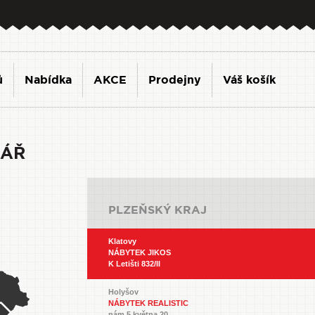
ů
Nabídka
AKCE
Prodejny
Váš košík
KÁŘ
PLZEŇSKÝ KRAJ
Klatovy
NÁBYTEK JIKOS
K Letišti 832/II
Holyšov
NÁBYTEK REALISTIC
nám.5.května 20