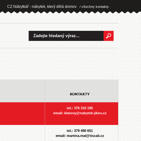
CZ Nábytkář - nábytek, který dělá domov
/ všechny kontakty
KONTAKTY
tel.: 376 316 195
email: klatovy@nabytek-jikos.cz
tel.: 379 490 651
email: martina.real@tiscali.cz