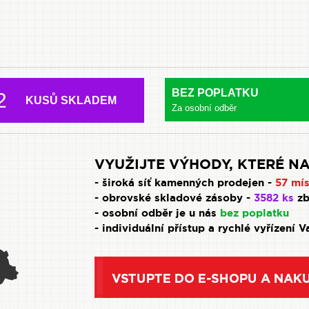
BEZ POPLATKU
2
KUSŮ SKLADEM
Za osobní odběr
VYUŽIJTE VÝHODY, KTERÉ NA
- široká síť kamenných prodejen -
57 mís
- obrovské skladové zásoby -
3582 ks
zb
- osobní odběr je u nás
bez poplatku
- individuální přístup a rychlé vyřízení 