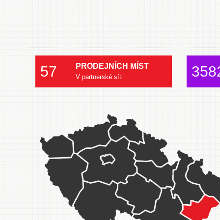
PRODEJNÍCH MÍST
57
358
V partnerské síti