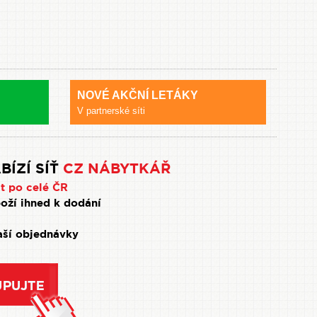
NOVÉ AKČNÍ LETÁKY
V partnerské síti
BÍZÍ SÍŤ
CZ NÁBYTKÁŘ
t po celé ČR
oží ihned k dodání
Vaší objednávky